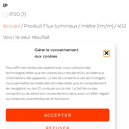
IP
IP20
(
1
)
Accueil
/ Produit Flux lumineux / mètre (lm/m) / 402
Voici le seul résultat
Gérer le consentement
aux cookies
Pour offrir les meilleures expériences, nous utilisons des
technologies telles que les cookies pour stocker et/ou accéder aux
informations des appareils. Le fait de consentir à ces technologies
nous permettra de traiter des données telles que le comportement
de navigation ou les ID uniques sur ce site. Le fait de ne pas
consentir ou de retirer son consentement peut avoir un effet négatif
sur certaines caractéristiques et fonctions.
ONLY 6-60
ACCEPTER
Ruban LED inactinique
REFUSER