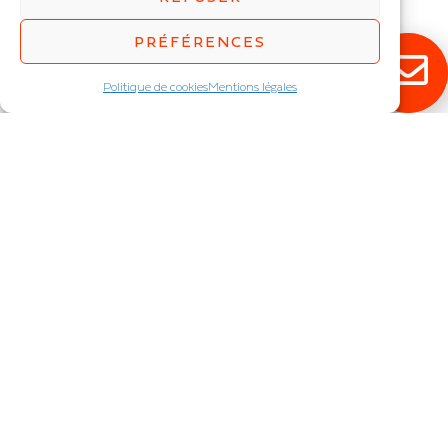
rouge / vert / bleu
IP : IP20
PRÉFÉRENCES
Politique de cookies
Mentions légales
RESTEZ ÉCLAIRÉ !
Abonnez-vous à notre newsletter pour
découvrir en exclusivité toutes nos
nouveautés.