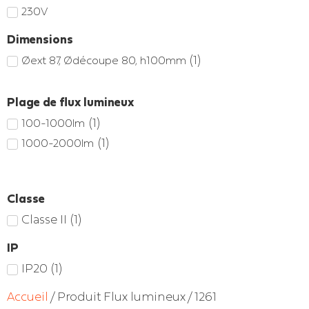
230V
Dimensions
(
1
)
Øext 87, Ødécoupe 80, h100mm
Plage de flux lumineux
(
1
)
100-1000lm
(
1
)
1000-2000lm
Classe
Classe II
(
1
)
IP
IP20
(
1
)
Accueil
/ Produit Flux lumineux / 1261