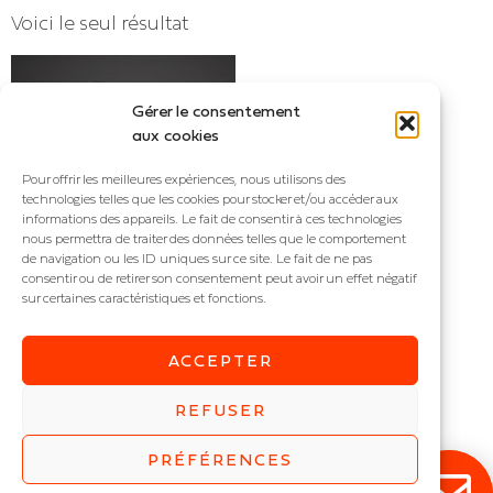
Voici le seul résultat
Gérer le consentement
aux cookies
Pour offrir les meilleures expériences, nous utilisons des
technologies telles que les cookies pour stocker et/ou accéder aux
informations des appareils. Le fait de consentir à ces technologies
nous permettra de traiter des données telles que le comportement
de navigation ou les ID uniques sur ce site. Le fait de ne pas
consentir ou de retirer son consentement peut avoir un effet négatif
sur certaines caractéristiques et fonctions.
SUMOT
Downlight LED
ACCEPTER
IP : IP20
Puissance (W) :
7
,
9
,
10
,
13
REFUSER
PRÉFÉRENCES