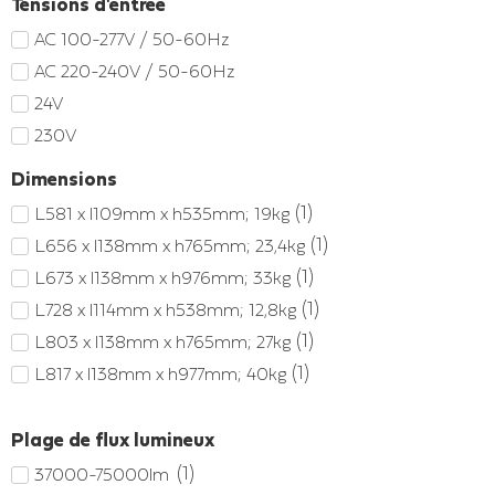
Tensions d'entrée
AC 100-277V / 50-60Hz
AC 220-240V / 50-60Hz
24V
230V
Dimensions
(
1
)
L581 x l109mm x h535mm; 19kg
(
1
)
L656 x l138mm x h765mm; 23,4kg
(
1
)
L673 x l138mm x h976mm; 33kg
(
1
)
L728 x l114mm x h538mm; 12,8kg
(
1
)
L803 x l138mm x h765mm; 27kg
(
1
)
L817 x l138mm x h977mm; 40kg
Plage de flux lumineux
(
1
)
37000-75000lm