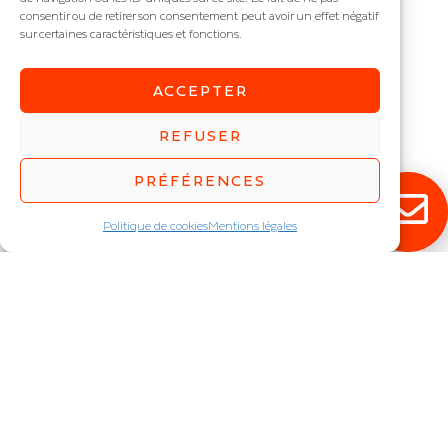
consentir ou de retirer son consentement peut avoir un effet négatif
sur certaines caractéristiques et fonctions.
ACCEPTER
SPORTIVA
Projecteur
REFUSER
IP : IP66
Puissance (W) :
320
,
480
,
PRÉFÉRENCES
550
,
600
,
800
,
880
,
960
,
1100
,
1200
,
1360
,
1440
,
1650
,
Politique de cookies
Mentions légales
1800
,
2040
RESTEZ ÉCLAIRÉ !