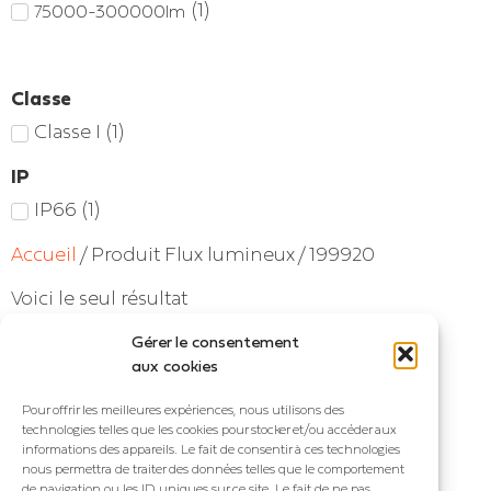
(
1
)
75000-300000lm
Classe
Classe I
(
1
)
IP
IP66
(
1
)
Accueil
/ Produit Flux lumineux / 199920
Voici le seul résultat
Gérer le consentement
aux cookies
Pour offrir les meilleures expériences, nous utilisons des
technologies telles que les cookies pour stocker et/ou accéder aux
informations des appareils. Le fait de consentir à ces technologies
nous permettra de traiter des données telles que le comportement
de navigation ou les ID uniques sur ce site. Le fait de ne pas