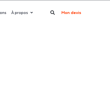
Mon devis
ions
À propos
Qui sommes-nous ?
La LED
Actualités
Politique RSE
Contact