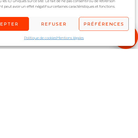
 les ID uniques sur ce site. Le fait de ne pas consentir ou de retirer son
peut avoir un effet négatif sur certaines caractéristiques et fonctions.
CEPTER
REFUSER
PRÉFÉRENCES
Politique de cookies
Mentions légales