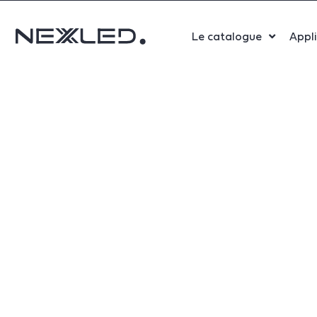
Le catalogue
Appl
Sport
Salle 
Bure
Indust
Santé
Maga
Centr
Parki
Aérop