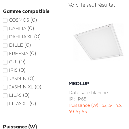
Voici le seul résultat
Gamme compatible
(
0
)
COSMOS
(
0
)
DAHLIA
(
0
)
DAHLIA XL
(
0
)
DILLE
(
0
)
FREESIA
(
0
)
GUI
(
0
)
IRIS
(
0
)
JASMIN
MEDLUP
(
0
)
JASMIN XL
Dalle salle blanche
(
0
)
LILAS
IP : IP65
(
0
)
LILAS XL
Puissance (W) :
32
,
34
,
43
,
49
,
57
,
65
Puissance (W)