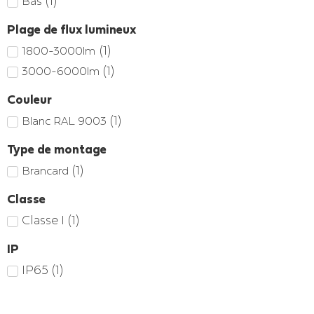
(
1
)
Bas
Plage de flux lumineux
(
1
)
1800-3000lm
(
1
)
3000-6000lm
Couleur
(
1
)
Blanc RAL 9003
Type de montage
(
1
)
Brancard
Classe
Classe I
(
1
)
IP
IP65
(
1
)