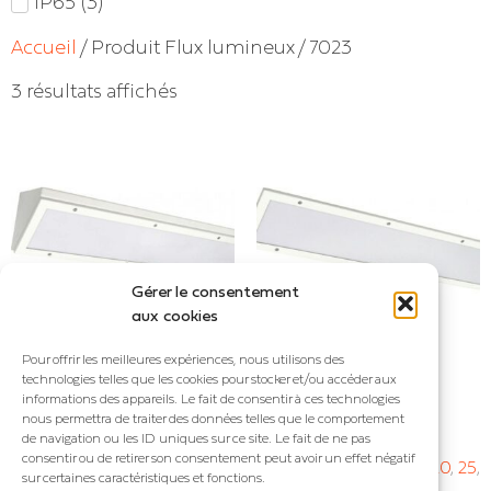
IP65
(
3
)
Accueil
/ Produit Flux lumineux / 7023
3 résultats affichés
Gérer le consentement
aux cookies
Pour offrir les meilleures expériences, nous utilisons des
technologies telles que les cookies pour stocker et/ou accéder aux
VANDA CO
VANDA EN
informations des appareils. Le fait de consentir à ces technologies
Luminaire antivandale
Luminaire antivandale
nous permettra de traiter des données telles que le comportement
de navigation ou les ID uniques sur ce site. Le fait de ne pas
IP : IP65
IP : IP65
consentir ou de retirer son consentement peut avoir un effet négatif
Puissance (W) :
13
,
19
,
20
,
25
,
Puissance (W) :
13
,
19
,
20
,
25
,
sur certaines caractéristiques et fonctions.