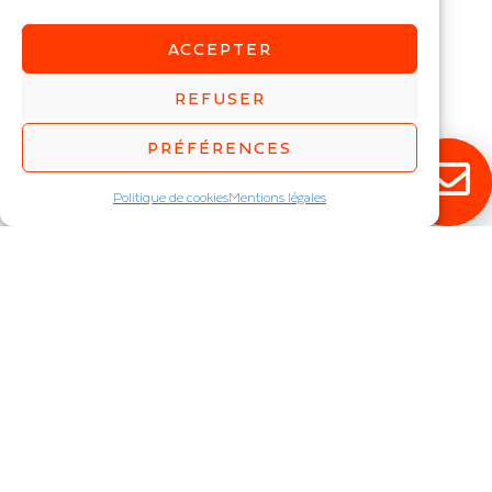
28
,
33
,
37
,
41
,
46
,
54
28
,
33
,
37
,
41
,
46
,
54
ACCEPTER
REFUSER
PRÉFÉRENCES
Politique de cookies
Mentions légales
VANDA SA
Luminaire antivandale
IP : IP65
Puissance (W) :
13
,
19
,
20
,
25
,
28
,
33
,
37
,
41
,
46
,
54