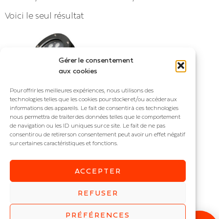
Voici le seul résultat
Gérer le consentement
aux cookies
Pour offrir les meilleures expériences, nous utilisons des
technologies telles que les cookies pour stocker et/ou accéder aux
informations des appareils. Le fait de consentir à ces technologies
nous permettra de traiter des données telles que le comportement
de navigation ou les ID uniques sur ce site. Le fait de ne pas
consentir ou de retirer son consentement peut avoir un effet négatif
sur certaines caractéristiques et fonctions.
WATER
Projecteur immergé
ACCEPTER
IP : IP68
Puissance (W) :
6
,
9
,
12
,
18
,
REFUSER
24
,
27
,
36
PRÉFÉRENCES