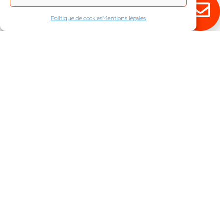
Politique de cookies
Mentions légales
RESTEZ ÉCLAIRÉ !
Abonnez-vous à notre newsletter pour
découvrir en exclusivité toutes nos
nouveautés.
JE M'INSCRIS