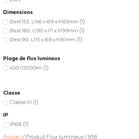
Dimensions
(
1
)
Øext.153; L146 x l69 x h163mm
(
1
)
Øext.180; L190 x l71 x h199mm
(
1
)
Øext.90; L115 x l69 x h161mm
Plage de flux lumineux
(
1
)
400-12000lm
Classe
Classe III
(
1
)
IP
IP68
(
1
)
Accueil
/ Produit Flux lumineux / 936