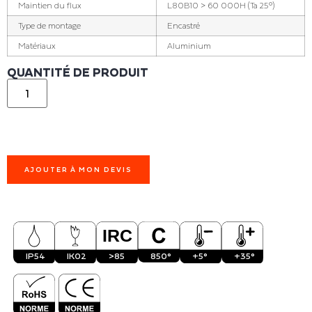
Maintien du flux
L80B10 > 60 000H (Ta 25°)
Type de montage
Encastré
Matériaux
Aluminium
QUANTITÉ DE PRODUIT
AJOUTER À MON DEVIS
IP54
IK02
>85
850°
+5°
+35°