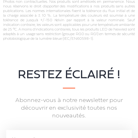
Photos non contractuelles. Nos produits sont améliorés en permanence. Nous
nous réservons le droit d’apporter des modifications à nos produits sans autres
publications. Les normes internationales fixent la tolérance du flux initial et de
la charge associée à ± 10 %. La température des couleurs est soumise à une
tolérance de jusqu’à +/‐150 Kelvin par rapport à la valeur nominale. Sauf
indication contraire, les valeurs sont applicables pour une température ambiante
de 25 °C. A moins d’indications contraires, tous les produits LED de Nexxled sont
adaptés à un usage sans restriction (groupe RG0 ou RG1) en termes de sécurité
photobiologique de la lumière bleue (IEC/EN60598‐1).
RESTEZ ÉCLAIRÉ !
Abonnez-vous à notre newsletter pour
découvrir en exclusivité toutes nos
nouveautés.