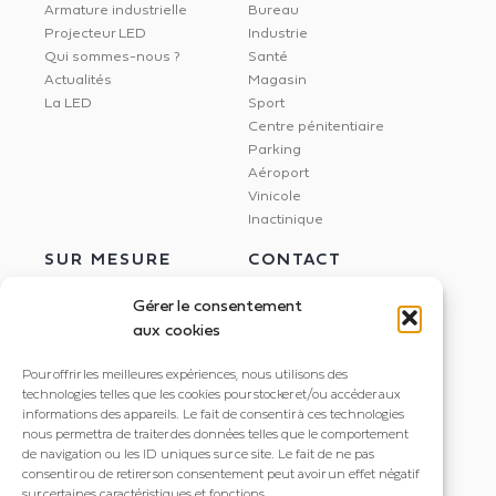
Armature industrielle
Bureau
Projecteur LED
Industrie
Qui sommes-nous ?
Santé
Actualités
Magasin
La LED
Sport
Centre pénitentiaire
Parking
Aéroport
Vinicole
Inactinique
SUR MESURE
CONTACT
Gérer le consentement
aux cookies
Étude Dialux
NEXXLED
Pour offrir les meilleures expériences, nous utilisons des
Éclairage circadien
395 rue Docteur Marmonnier
technologies telles que les cookies pour stocker et/ou accéder aux
Gestion de l'éclairage
informations des appareils. Le fait de consentir à ces technologies
38190 Villard Bonnot
Dalle LED imprimée
nous permettra de traiter des données telles que le comportement
+33 4 56 85 82 20
de navigation ou les ID uniques sur ce site. Le fait de ne pas
consentir ou de retirer son consentement peut avoir un effet négatif
contact@nexxled.fr
sur certaines caractéristiques et fonctions.