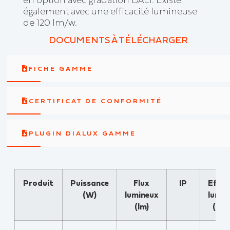
également avec une efficacité lumineuse
de 120 lm/w.
DOCUMENTS À TÉLÉCHARGER
FICHE GAMME
CERTIFICAT DE CONFORMITÉ
PLUGIN DIALUX GAMME
Produit
Puissance
Flux
IP
Effic
(W)
lumineux
lumin
(lm)
(lm