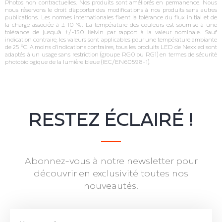
Photos non contractuelles. Nos produits sont améliorés en permanence. Nous
nous réservons le droit d’apporter des modifications à nos produits sans autres
publications. Les normes internationales fixent la tolérance du flux initial et de
la charge associée à ± 10 %. La température des couleurs est soumise à une
tolérance de jusqu’à +/‐150 Kelvin par rapport à la valeur nominale. Sauf
indication contraire, les valeurs sont applicables pour une température ambiante
de 25 °C. A moins d’indications contraires, tous les produits LED de Nexxled sont
adaptés à un usage sans restriction (groupe RG0 ou RG1) en termes de sécurité
photobiologique de la lumière bleue (IEC/EN60598‐1).
RESTEZ ÉCLAIRÉ !
Abonnez-vous à notre newsletter pour
découvrir en exclusivité toutes nos
nouveautés.