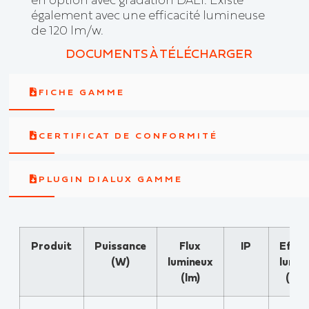
également avec une efficacité lumineuse
de 120 lm/w.
DOCUMENTS À TÉLÉCHARGER
FICHE GAMME
CERTIFICAT DE CONFORMITÉ
PLUGIN DIALUX GAMME
Produit
Puissance
Flux
IP
Effic
(W)
lumineux
lumin
(lm)
(lm