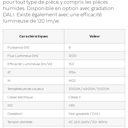
pour tout type de pièce, y compris les pièces
humides. Disponible en option avec gradation
DALI. Existe également avec une efficacité
lumineuse de 120 lm/w.
Caractéristiques
Valeur
Puissance (W)
8
Flux Lumineux (lm)
1200
Efficacité Lumineuse (lm/W)
150
IP
IP54
IK
IK02
Température de couleur
3000K / 4000K / 5000K
Classe électrique
Classe II
IRC
>85
Gradation
Non gradable / DALI
Tension d'entrée
AC 220-240V / 50-60Hz