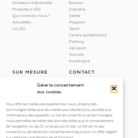
Armature industrielle
Bureau
Projecteur LED
Industrie
Qui sommes-nous ?
Santé
Actualités
Magasin
La LED
Sport
Centre pénitentiaire
Parking
Aéroport
Vinicole
Inactinique
SUR MESURE
CONTACT
Gérer le consentement
aux cookies
Étude Dialux
NEXXLED
Pour offrir les meilleures expériences, nous utilisons des
Éclairage circadien
395 rue Docteur Marmonnier
technologies telles que les cookies pour stocker et/ou accéder aux
Gestion de l'éclairage
informations des appareils. Le fait de consentir à ces technologies
38190 Villard Bonnot
Dalle LED imprimée
nous permettra de traiter des données telles que le comportement
+33 4 56 85 82 20
de navigation ou les ID uniques sur ce site. Le fait de ne pas
consentir ou de retirer son consentement peut avoir un effet négatif
contact@nexxled.fr
sur certaines caractéristiques et fonctions.