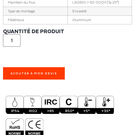
Maintien du flux
L80B10 > 60 000H (Ta 25°)
Type de montage
Encastré
Matériaux
Aluminium
QUANTITÉ DE PRODUIT
AJOUTER À MON DEVIS
IP54
IK02
>85
850°
+5°
+35°