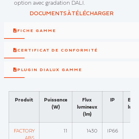
option avec gradation DALI.
DOCUMENTS À TÉLÉCHARGER
FICHE GAMME
CERTIFICAT DE CONFORMITÉ
PLUGIN DIALUX GAMME
Produit
Puissance
Flux
IP
Effi
(W)
lumineux
lumi
(lm)
(l
FACTORY
11
1430
IP66
ABS