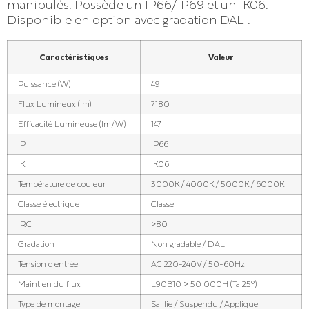
manipulés. Possède un IP66/IP69 et un IK06.
Disponible en option avec gradation DALI.
Caractéristiques
Valeur
Puissance (W)
49
Flux Lumineux (lm)
7180
Efficacité Lumineuse (lm/W)
147
IP
IP66
IK
IK06
Température de couleur
3000K / 4000K / 5000K / 6000K
Classe électrique
Classe I
IRC
>80
Gradation
Non gradable / DALI
Tension d'entrée
AC 220-240V / 50-60Hz
Maintien du flux
L90B10 > 50 000H (Ta 25°)
Type de montage
Saillie / Suspendu / Applique