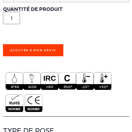
QUANTITÉ DE PRODUIT
AJOUTER À MON DEVIS
IP66
IK06
>80
650°
-25°
+50°
TYPE DE POSE