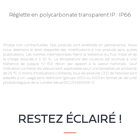
Réglette en polycarbonate transparent IP : IP66
Photos non contractuelles. Nos produits sont améliorés en permanence. Nous
nous réservons le droit d’apporter des modifications à nos produits sans autres
publications. Les normes internationales fixent la tolérance du flux initial et de
la charge associée à ± 10 %. La température des couleurs est soumise à une
tolérance de jusqu’à +/‐150 Kelvin par rapport à la valeur nominale. Sauf
indication contraire, les valeurs sont applicables pour une température ambiante
de 25 °C. A moins d’indications contraires, tous les produits LED de Nexxled sont
adaptés à un usage sans restriction (groupe RG0 ou RG1) en termes de sécurité
photobiologique de la lumière bleue (IEC/EN60598‐1).
RESTEZ ÉCLAIRÉ !