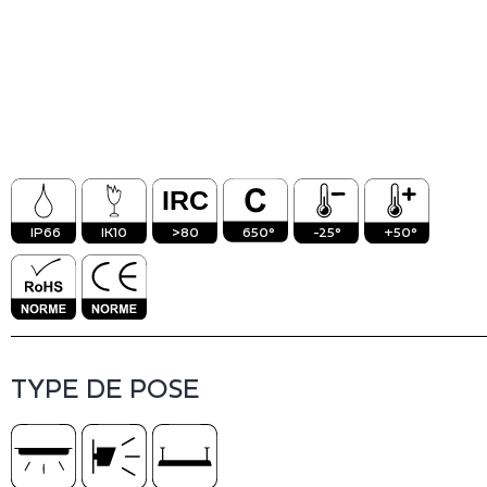
Vinico
Inact
IP66
IK10
>80
650°
-25°
+50°
TYPE DE POSE