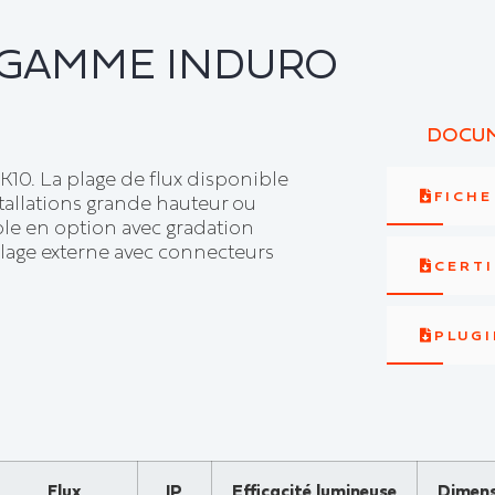
 GAMME INDURO
DOCUM
0. La plage de flux disponible
FICH
tallations grande hauteur ou
le en option avec gradation
lage externe avec connecteurs
CERTI
PLUGI
Flux
IP
Efficacité lumineuse
Dimens