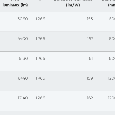
lumineux (lm)
(lm/W)
(m
3060
IP66
153
6
4400
IP66
157
6
6130
IP66
161
6
8440
IP66
159
12
12140
IP66
162
12