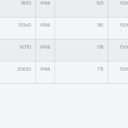
7830
IP66
163
15
10340
IP66
181
15
16770
IP66
178
15
20630
IP66
173
15