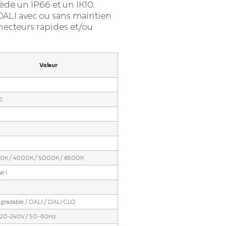
de un IP66 et un IK10.
DALI avec ou sans maintien
necteurs rapides et/ou
Valeur
0
0K / 4000K / 5000K / 6500K
e I
gradable / DALI / DALI CLO
220-240V / 50-60Hz