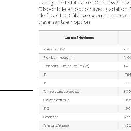
La réglette INDURO 600 en 28W possè
Éclairage piscine
le
Éclairage parking extérieur
Disponible en option avec gradation 
de flux CLO. Câblage externe avec con
Éclairage patinoire
inique
traversants en option.
Éclairage de salle de sport
Caractéristiques
Éclairage de boulodrome
et de terrain de pétanque
Puissance (W)
28
Flux Lumineux (lm)
440
Éclairage de carrière
équestre
Efficacité Lumineuse (lm/W)
157
IP
IP66
Éclairage de piste de
IK
IK10
karting
Température de couleur
300
Classe électrique
Class
IRC
>80
Gradation
Non 
Tension d'entrée
AC 