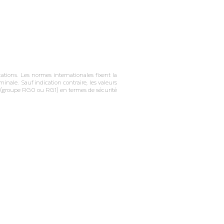
tions. Les normes internationales fixent la
inale. Sauf indication contraire, les valeurs
on (groupe RG0 ou RG1) en termes de sécurité