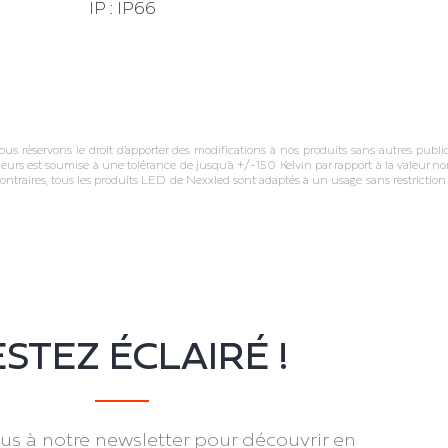
IP : IP66
réservons le droit d’apporter des modifications à nos produits sans autres publica
leurs est soumise à une tolérance de jusqu’à +/‐150 Kelvin par rapport à la valeur nom
ontraires, tous les produits LED de Nexxled sont adaptés à un usage sans restricti
STEZ ÉCLAIRÉ !
s à notre newsletter pour découvrir en