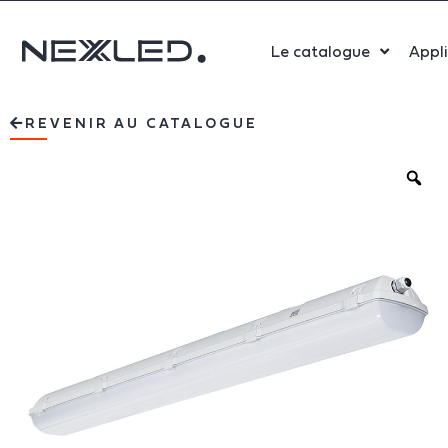
Le catalogue
Appl
Sport
REVENIR AU CATALOGUE
Salle 
Bure
Indust
Santé
Maga
Centr
Parki
Aérop