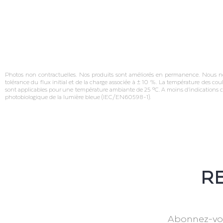
Photos non contractuelles. Nos produits sont améliorés en permanence. Nous nous 
tolérance du flux initial et de la charge associée à ± 10 %. La température des cou
sont applicables pour une température ambiante de 25 °C. A moins d’indications c
photobiologique de la lumière bleue (IEC/EN60598‐1).
RE
Abonnez-vou