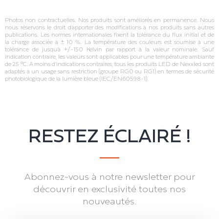
Photos non contractuelles. Nos produits sont améliorés en permanence. Nous
nous réservons le droit d’apporter des modifications à nos produits sans autres
publications. Les normes internationales fixent la tolérance du flux initial et de
la charge associée à ± 10 %. La température des couleurs est soumise à une
tolérance de jusqu’à +/‐150 Kelvin par rapport à la valeur nominale. Sauf
indication contraire, les valeurs sont applicables pour une température ambiante
de 25 °C. A moins d’indications contraires, tous les produits LED de Nexxled sont
adaptés à un usage sans restriction (groupe RG0 ou RG1) en termes de sécurité
photobiologique de la lumière bleue (IEC/EN60598‐1).
RESTEZ ÉCLAIRÉ !
Abonnez-vous à notre newsletter pour
découvrir en exclusivité toutes nos
nouveautés.