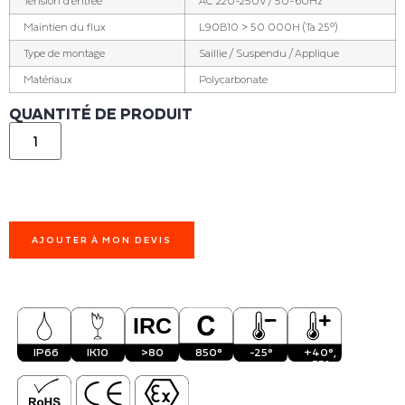
Tension d'entrée
AC 220-250V / 50-60Hz
Maintien du flux
L90B10 > 50 000H (Ta 25°)
Type de montage
Saillie / Suspendu / Applique
Matériaux
Polycarbonate
QUANTITÉ DE PRODUIT
AJOUTER À MON DEVIS
IP66
IK10
>80
850°
-25°
+40°,
+55°,
+60°