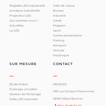
Réglette LED industrielle
Salle de classe
Armature industrielle
Bureau
Projecteur LED
Industrie
Qui sommes-nous ?
Santé
Actualités
Magasin
La LED
Sport
Centre pénitentiaire
Parking
Aéroport
Vinicole
Inactinique
SUR MESURE
CONTACT
Étude Dialux
NEXXLED
Éclairage circadien
395 rue Docteur Marmonnier
Gestion de l'éclairage
38190 Villard Bonnot
Dalle LED imprimée
+33 4 56 85 82 20