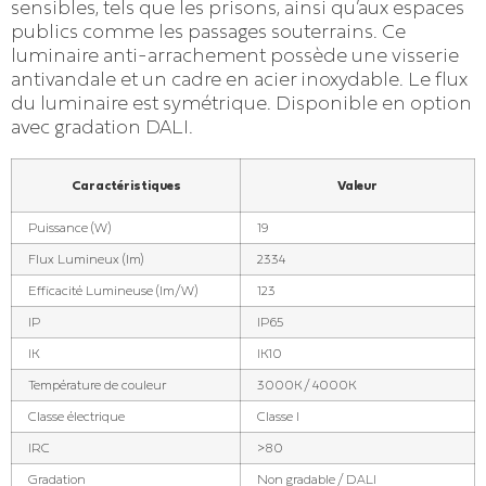
sensibles, tels que les prisons, ainsi qu’aux espaces
publics comme les passages souterrains. Ce
luminaire anti-arrachement possède une visserie
antivandale et un cadre en acier inoxydable. Le flux
du luminaire est symétrique. Disponible en option
avec gradation DALI.
Caractéristiques
Valeur
Puissance (W)
19
Flux Lumineux (lm)
2334
Efficacité Lumineuse (lm/W)
123
IP
IP65
IK
IK10
Température de couleur
3000K / 4000K
Classe électrique
Classe I
IRC
>80
Gradation
Non gradable / DALI