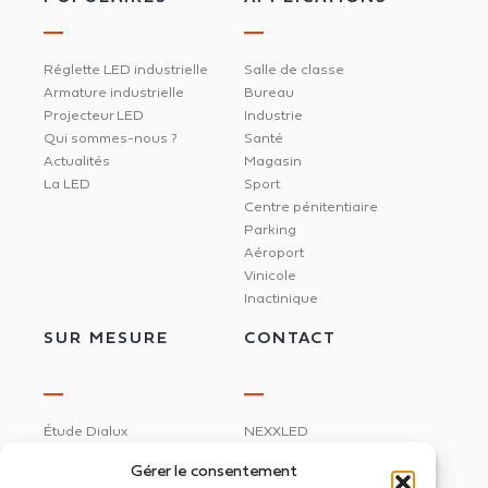
Réglette LED industrielle
Salle de classe
Armature industrielle
Bureau
Projecteur LED
Industrie
Qui sommes-nous ?
Santé
Actualités
Magasin
La LED
Sport
Centre pénitentiaire
Parking
Aéroport
Vinicole
Inactinique
SUR MESURE
CONTACT
Étude Dialux
NEXXLED
Éclairage circadien
395 rue Docteur Marmonnier
Gérer le consentement
Gestion de l'éclairage