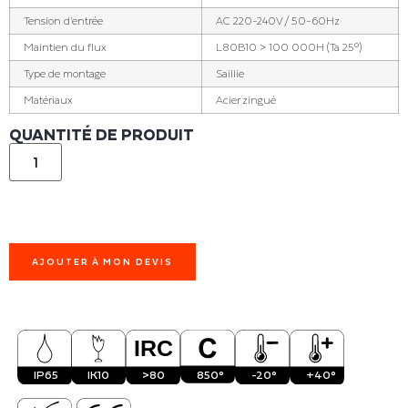
Tension d'entrée
AC 220-240V / 50-60Hz
Maintien du flux
L80B10 > 100 000H (Ta 25°)
Type de montage
Saillie
Matériaux
Acier zingué
QUANTITÉ DE PRODUIT
AJOUTER À MON DEVIS
IP65
IK10
>80
850°
-20°
+40°