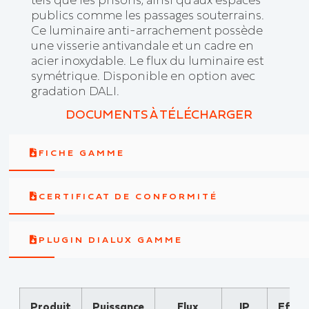
publics comme les passages souterrains.
Ce luminaire anti-arrachement possède
une visserie antivandale et un cadre en
acier inoxydable. Le flux du luminaire est
symétrique. Disponible en option avec
gradation DALI.
DOCUMENTS À TÉLÉCHARGER
FICHE GAMME
CERTIFICAT DE CONFORMITÉ
PLUGIN DIALUX GAMME
Produit
Puissance
Flux
IP
Effica