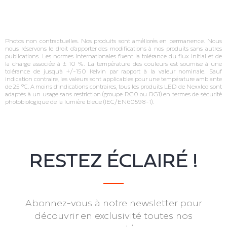
Photos non contractuelles. Nos produits sont améliorés en permanence. Nous
nous réservons le droit d’apporter des modifications à nos produits sans autres
publications. Les normes internationales fixent la tolérance du flux initial et de
la charge associée à ± 10 %. La température des couleurs est soumise à une
tolérance de jusqu’à +/‐150 Kelvin par rapport à la valeur nominale. Sauf
indication contraire, les valeurs sont applicables pour une température ambiante
de 25 °C. A moins d’indications contraires, tous les produits LED de Nexxled sont
adaptés à un usage sans restriction (groupe RG0 ou RG1) en termes de sécurité
photobiologique de la lumière bleue (IEC/EN60598‐1).
RESTEZ ÉCLAIRÉ !
Abonnez-vous à notre newsletter pour
découvrir en exclusivité toutes nos