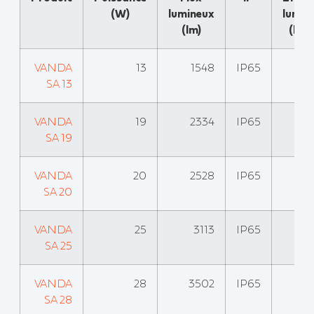
(W)
lumineux
lumin
(lm)
(lm
VANDA
13
1548
IP65
SA 13
VANDA
19
2334
IP65
SA 19
VANDA
20
2528
IP65
SA 20
VANDA
25
3113
IP65
SA 25
VANDA
28
3502
IP65
SA 28