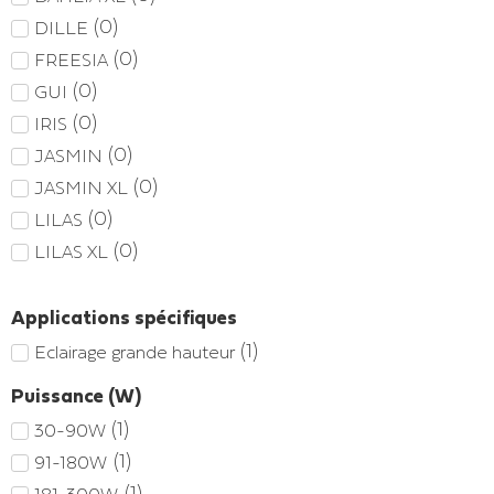
(
0
)
DILLE
(
0
)
FREESIA
(
0
)
GUI
(
0
)
IRIS
(
0
)
JASMIN
(
0
)
JASMIN XL
(
0
)
LILAS
(
0
)
LILAS XL
Applications spécifiques
(
1
)
Eclairage grande hauteur
Puissance (W)
(
1
)
30-90W
(
1
)
91-180W
(
1
)
181-300W