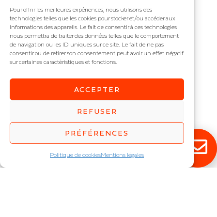
Voici le seul résultat
Pour offrir les meilleures expériences, nous utilisons des
technologies telles que les cookies pour stocker et/ou accéder aux
informations des appareils. Le fait de consentir à ces technologies
nous permettra de traiter des données telles que le comportement
de navigation ou les ID uniques sur ce site. Le fait de ne pas
consentir ou de retirer son consentement peut avoir un effet négatif
sur certaines caractéristiques et fonctions.
ACCEPTER
REFUSER
PRÉFÉRENCES
SPORLUX
Eclairage sportif IP : IP65
Politique de cookies
Mentions légales
Puissance (W) :
57
,
68
,
80
,
84
,
101
,
111
,
119
,
133
,
146
,
159
,
168
,
202
,
238