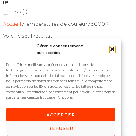
IP
IP65
(
1
)
Accueil
/ Températures de couleur / 5000K
Voici le seul résultat
Gérer le consentement
aux cookies
Pour offrir les meilleures expériences, nous utilisons des
technologies telles que les cookies pour stocker et/ou accéder aux
informations des appareils. Le fait de consentir à ces technologies
nous permettra de traiter des données telles que le comportement
de navigation ou les ID uniques sur ce site. Le fait de ne pas
consentir ou de retirer son consentement peut avoir un effet négatif
sur certaines caractéristiques et fonctions.
ACCEPTER
INFINI 10
Ruban LED de chantier
REFUSER
IP : IP65