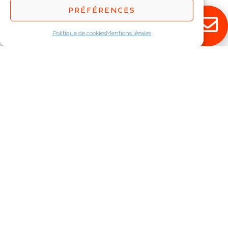
PRÉFÉRENCES
Politique de cookies
Mentions légales
RESTEZ ÉCLAIRÉ !
Abonnez-vous à notre newsletter pour
découvrir en exclusivité toutes nos
nouveautés.
JE M'INSCRIS