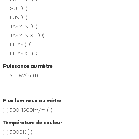
(
0
)
GUI
(
0
)
IRIS
(
0
)
JASMIN
(
0
)
JASMIN XL
(
0
)
LILAS
(
0
)
LILAS XL
Puissance au mètre
(
1
)
5-10W/m
Flux lumineux au mètre
(
1
)
500-1500lm/m
Température de couleur
(
1
)
3000K