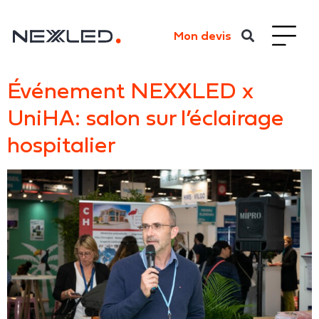
Mon devis
Événement NEXXLED x
UniHA: salon sur l’éclairage
hospitalier