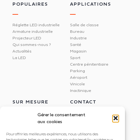
POPULAIRES
APPLICATIONS
Réglette LED industrielle
Salle de classe
Armature industrielle
Bureau
Projecteur LED
Industrie
Qui sommes-nous ?
Santé
Actualités
Magasin
La LED
Sport
Centre pénitentiaire
Parking
Aéroport
Vinicole
Inactinique
SUR MESURE
CONTACT
Gérer le consentement
aux cookies
Étude Dialux
NEXXLED
Pour offrir les meilleures expériences, nous utilisons des
Éclairage circadien
395 rue Docteur Marmonnier
technologies telles que les cookies pour stocker et/ou accéder aux