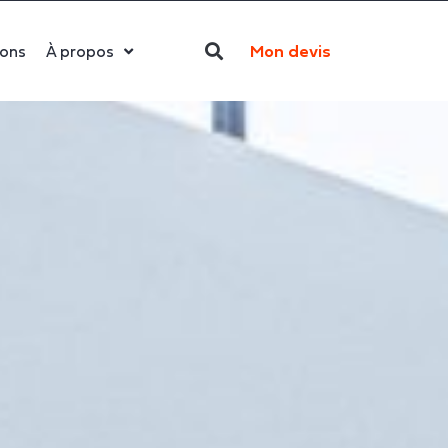
Mon devis
ions
À propos
Qui sommes-nous ?
La LED
Actualités
Politique RSE
Contact