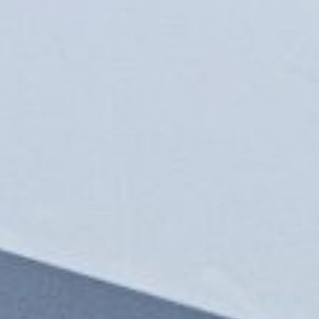
Éclairage piscine
le
Éclairage parking extérieur
Éclairage patinoire
inique
Éclairage de salle de sport
Éclairage de boulodrome
et de terrain de pétanque
Éclairage de carrière
équestre
Éclairage de piste de
karting