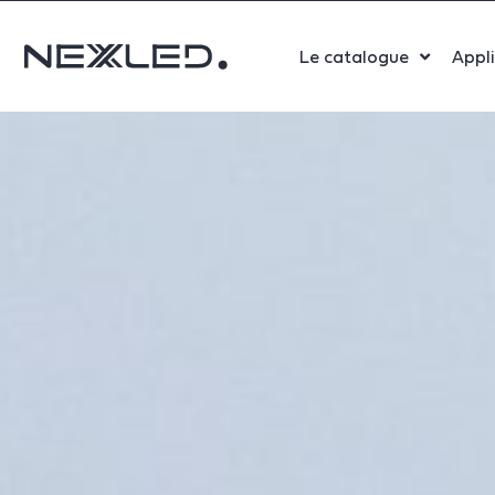
Le catalogue
Appl
Sport
Salle 
Bure
Indust
Santé
Maga
Centr
Parki
Aérop