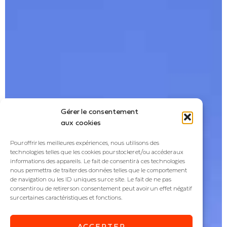
Gérer le consentement
aux cookies
Pour offrir les meilleures expériences, nous utilisons des
technologies telles que les cookies pour stocker et/ou accéder aux
informations des appareils. Le fait de consentir à ces technologies
nous permettra de traiter des données telles que le comportement
de navigation ou les ID uniques sur ce site. Le fait de ne pas
consentir ou de retirer son consentement peut avoir un effet négatif
sur certaines caractéristiques et fonctions.
ACCEPTER