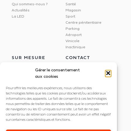
Qui sommes-nous ?
Santé
Actualités
Magasin
La LED
Sport
Centre pénitentiaire
Parking
Aéroport
Vinicole
Inactinique
SUR MESURE
CONTACT
Gérer le consentement
aux cookies
Étude Dialux
NEXXLED
Pour offrir les meilleures expériences, nous utilisons des
Éclairage circadien
395 rue Docteur Marmonnier
technologies telles que les cookies pour stocker et/ou accéder aux
Gestion de l'éclairage
informations des appareils. Le fait de consentir à ces technologies
38190 Villard Bonnot
Dalle LED imprimée
nous permettra de traiter des données telles que le comportement
+33 4 56 85 82 20
de navigation ou les ID uniques sur ce site. Le fait de ne pas
consentir ou de retirer son consentement peut avoir un effet négatif
contact@nexxled.fr
sur certaines caractéristiques et fonctions.