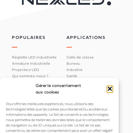
POPULAIRES
APPLICATIONS
Réglette LED industrielle
Salle de classe
Armature industrielle
Bureau
Projecteur LED
Industrie
Qui sommes-nous ?
Santé
Actualités
Magasin
Gérer le consentement
La LED
Sport
aux cookies
Centre pénitentiaire
Parking
Pour offrir les meilleures expériences, nous utilisons des
Aéroport
technologies telles que les cookies pour stocker et/ou accéder aux
Vinicole
informations des appareils. Le fait de consentir à ces technologies
Inactinique
nous permettra de traiter des données telles que le comportement
de navigation ou les ID uniques sur ce site. Le fait de ne pas
SUR MESURE
CONTACT
consentir ou de retirer son consentement peut avoir un effet négatif