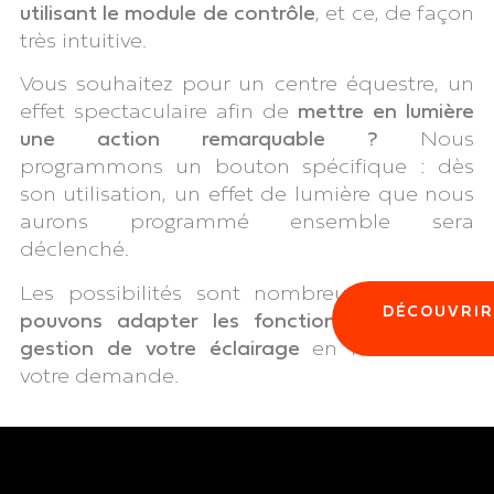
utilisant le module de contrôle
, et ce, de façon
très intuitive.
Vous souhaitez pour un centre équestre, un
effet spectaculaire afin de
mettre en lumière
une action remarquable ?
Nous
programmons un bouton spécifique : dès
son utilisation, un effet de lumière que nous
aurons programmé ensemble sera
déclenché.
Les possibilités sont nombreuses et
nous
DÉCOUVRIR
pouvons
adapter les fonctionnalités de la
gestion de votre éclairage
en fonction de
votre demande.