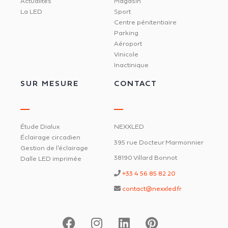
Actualités
Magasin
La LED
Sport
Centre pénitentiaire
Parking
Aéroport
Vinicole
Inactinique
SUR MESURE
CONTACT
Étude Dialux
NEXXLED
Éclairage circadien
395 rue Docteur Marmonnier
Gestion de l'éclairage
38190 Villard Bonnot
Dalle LED imprimée
+33 4 56 85 82 20
contact@nexxled.fr