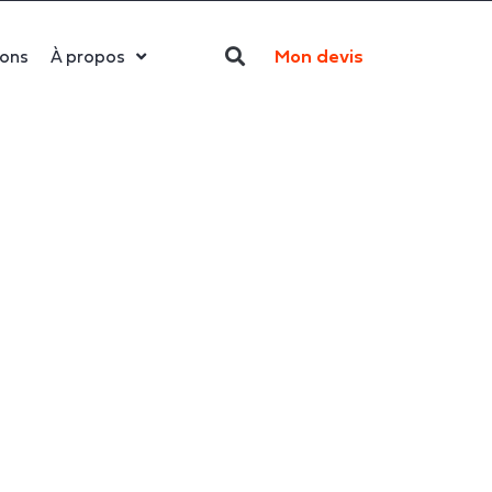
Mon devis
ions
À propos
Qui sommes-nous ?
La LED
Actualités
Politique RSE
Contact