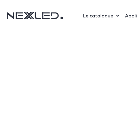
Le catalogue
Appl
Sport
Salle 
Bure
Indust
Santé
Maga
Centr
Parki
Aérop