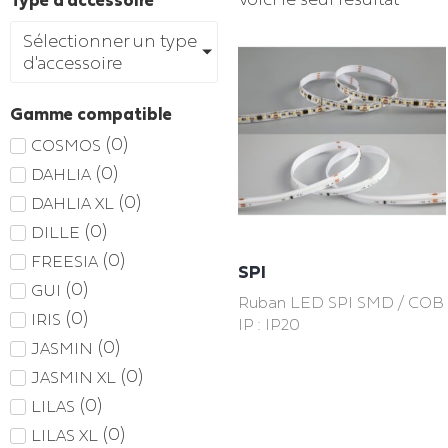
Type d'accessoire
Sélectionner un type
d'accessoire
Gamme compatible
(
0
)
COSMOS
(
0
)
DAHLIA
(
0
)
DAHLIA XL
(
0
)
DILLE
(
0
)
FREESIA
SPI
(
0
)
GUI
Ruban LED SPI SMD / COB
(
0
)
IRIS
IP : IP20
(
0
)
JASMIN
(
0
)
JASMIN XL
(
0
)
LILAS
(
0
)
LILAS XL