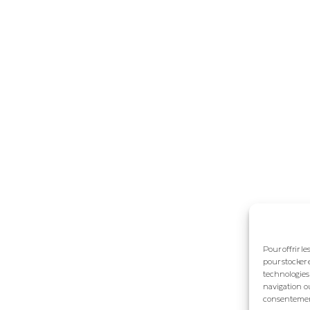
Pour offrir l
pour stocker 
technologies
navigation ou
consentement 