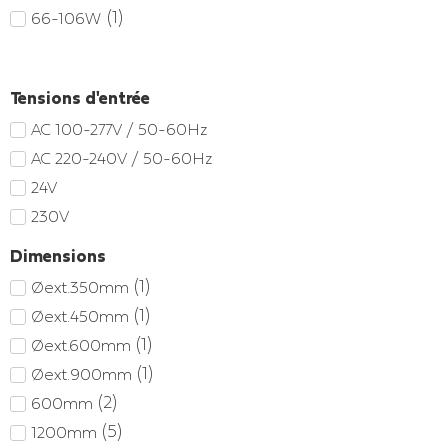
(
1
)
66-106W
Tensions d'entrée
AC 100-277V / 50-60Hz
AC 220-240V / 50-60Hz
24V
230V
Dimensions
(
1
)
Øext.350mm
(
1
)
Øext.450mm
(
1
)
Øext.600mm
(
1
)
Øext.900mm
(
2
)
600mm
(
5
)
1200mm