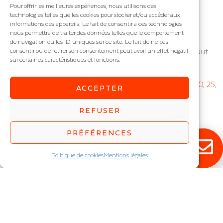
Pour offrir les meilleures expériences, nous utilisons des
technologies telles que les cookies pour stocker et/ou accéder aux
informations des appareils. Le fait de consentir à ces technologies
nous permettra de traiter des données telles que le comportement
ECLARCY
FACTORY
de navigation ou les ID uniques sur ce site. Le fait de ne pas
Réglette en polycarbonate
Réglette industrielle haut
consentir ou de retirer son consentement peut avoir un effet négatif
sur certaines caractéristiques et fonctions.
transparent IP : IP66
rendement
Puissance (W) :
11
,
15
,
20
,
25
,
IP : IP66
27
,
33
,
39
,
47
,
49
,
63
Puissance (W) :
11
,
15
,
20
,
25
,
ACCEPTER
27
,
33
,
39
,
47
,
49
,
63
REFUSER
PRÉFÉRENCES
Politique de cookies
Mentions légales