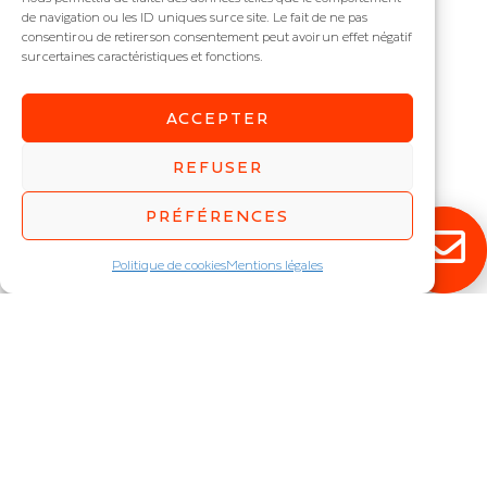
IRIS, LILAS, DAHLIA,
de navigation ou les ID uniques sur ce site. Le fait de ne pas
consentir ou de retirer son consentement peut avoir un effet négatif
FREESIA
sur certaines caractéristiques et fonctions.
ACCEPTER
REFUSER
RESTEZ ÉCLAIRÉ !
PRÉFÉRENCES
Politique de cookies
Mentions légales
Abonnez-vous à notre newsletter pour
découvrir en exclusivité toutes nos
nouveautés.