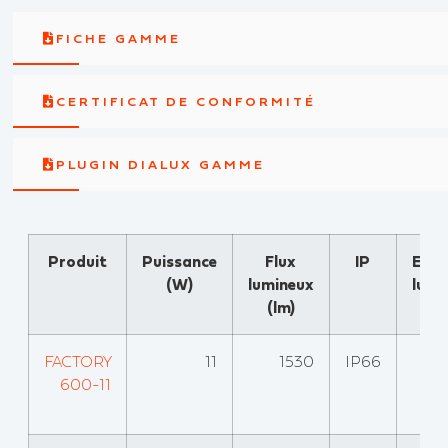
FICHE GAMME
CERTIFICAT DE CONFORMITÉ
PLUGIN DIALUX GAMME
Produit
Puissance
Flux
IP
Effi
(W)
lumineux
lumi
(lm)
(l
FACTORY
11
1530
IP66
600-11