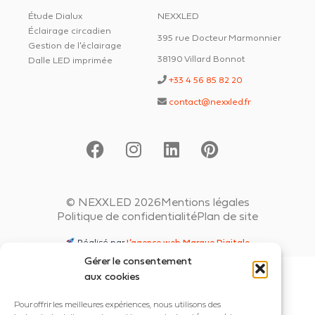
Étude Dialux
NEXXLED
Éclairage circadien
395 rue Docteur Marmonnier
Gestion de l'éclairage
38190 Villard Bonnot
Dalle LED imprimée
+33 4 56 85 82 20
contact@nexxled.fr
© NEXXLED 2026
Mentions légales
Politique de confidentialité
Plan de site
Réalisé par
L’agence web Marque Digitale
Gérer le consentement
aux cookies
Pour offrir les meilleures expériences, nous utilisons des