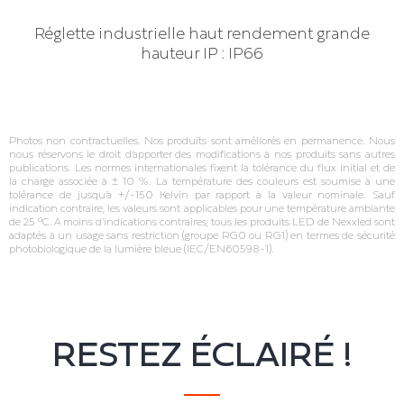
Réglette industrielle haut rendement grande
hauteur IP : IP66
Photos non contractuelles. Nos produits sont améliorés en permanence. Nous
nous réservons le droit d’apporter des modifications à nos produits sans autres
publications. Les normes internationales fixent la tolérance du flux initial et de
la charge associée à ± 10 %. La température des couleurs est soumise à une
tolérance de jusqu’à +/‐150 Kelvin par rapport à la valeur nominale. Sauf
indication contraire, les valeurs sont applicables pour une température ambiante
de 25 °C. A moins d’indications contraires, tous les produits LED de Nexxled sont
adaptés à un usage sans restriction (groupe RG0 ou RG1) en termes de sécurité
photobiologique de la lumière bleue (IEC/EN60598‐1).
RESTEZ ÉCLAIRÉ !