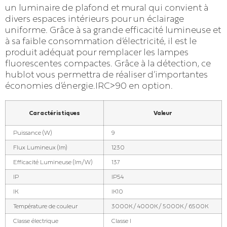
un luminaire de plafond et mural qui convient à
divers espaces intérieurs pour un éclairage
uniforme. Grâce à sa grande efficacité lumineuse et
à sa faible consommation d’électricité, il est le
produit adéquat pour remplacer les lampes
fluorescentes compactes. Grâce à la détection, ce
hublot vous permettra de réaliser d’importantes
économies d’énergie.IRC>90 en option.
Caractéristiques
Valeur
Puissance (W)
9
Flux Lumineux (lm)
1230
Efficacité Lumineuse (lm/W)
137
IP
IP54
IK
IK10
Température de couleur
3000K / 4000K / 5000K / 6500K
Classe électrique
Classe I