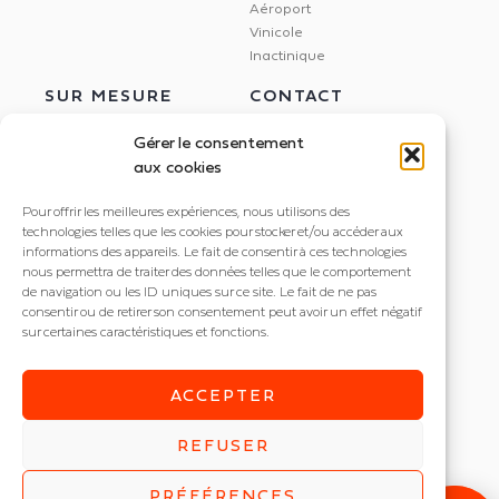
Aéroport
Vinicole
Inactinique
SUR MESURE
CONTACT
Gérer le consentement
aux cookies
Étude Dialux
NEXXLED
Pour offrir les meilleures expériences, nous utilisons des
Éclairage circadien
395 rue Docteur Marmonnier
technologies telles que les cookies pour stocker et/ou accéder aux
Gestion de l'éclairage
informations des appareils. Le fait de consentir à ces technologies
38190 Villard Bonnot
Dalle LED imprimée
nous permettra de traiter des données telles que le comportement
+33 4 56 85 82 20
de navigation ou les ID uniques sur ce site. Le fait de ne pas
consentir ou de retirer son consentement peut avoir un effet négatif
contact@nexxled.fr
sur certaines caractéristiques et fonctions.
ACCEPTER
REFUSER
© NEXXLED 2026
Mentions légales
PRÉFÉRENCES