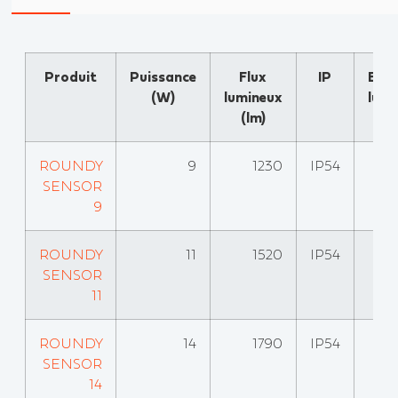
Produit
Puissance
Flux
IP
Effi
(W)
lumineux
lumi
(lm)
(l
ROUNDY
9
1230
IP54
SENSOR
9
ROUNDY
11
1520
IP54
SENSOR
11
ROUNDY
14
1790
IP54
SENSOR
14