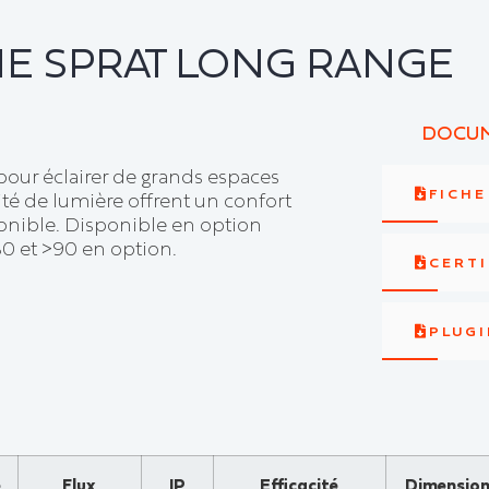
E SPRAT LONG RANGE
DOCUM
r éclairer de grands espaces
FICH
ité de lumière offrent un confort
ponible. Disponible en option
80 et >90 en option.
CERTI
PLUGI
e
Flux
IP
Efficacité
Dimension