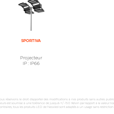
SPORTIVA
Projecteur
IP : IP66
réservons le droit d’apporter des modifications à nos produits sans autres publica
leurs est soumise à une tolérance de jusqu’à +/‐150 Kelvin par rapport à la valeur nom
ontraires, tous les produits LED de Nexxled sont adaptés à un usage sans restricti