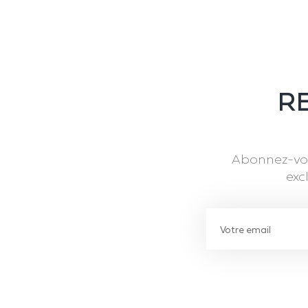
RE
Abonnez-vou
exc