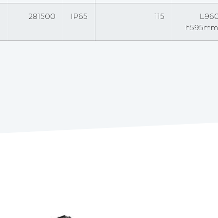
0
281500
IP65
115
L960 
h595mm;