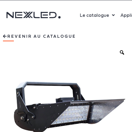
Le catalogue
Appl
Sport
REVENIR AU CATALOGUE
Salle 
Bure
Indust
Santé
Maga
Centr
Parki
Aérop