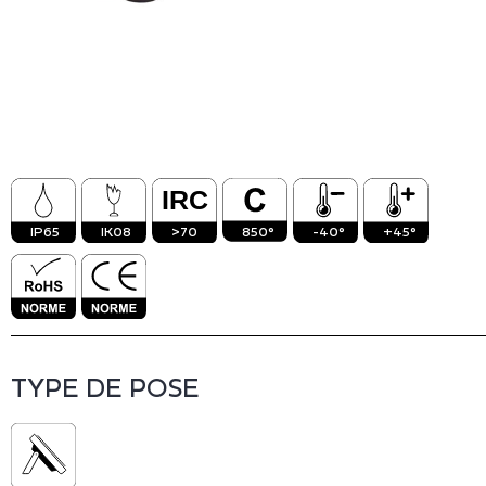
Vinico
Inact
IP65
IK08
>70
850°
-40°
+45°
TYPE DE POSE