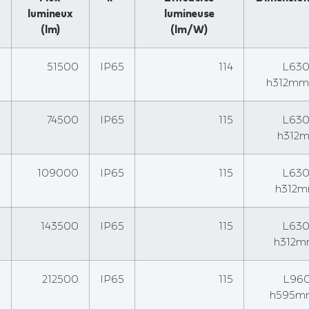
lumineux
lumineuse
(lm)
(lm/W)
0
51500
IP65
114
L630 
h312mm;
0
74500
IP65
115
L630 
h312m
0
109000
IP65
115
L630 
h312m
0
143500
IP65
115
L630 
h312m
0
212500
IP65
115
L960 
h595mm