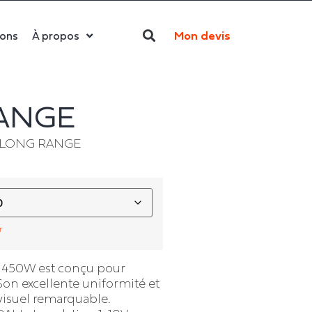
Mon devis
ions
À propos
Qui sommes-nous ?
La LED
RANGE
Actualités
T LONG RANGE
Politique RSE
Contact
r
 450W est conçu pour
 Son excellente uniformité et
 visuel remarquable.