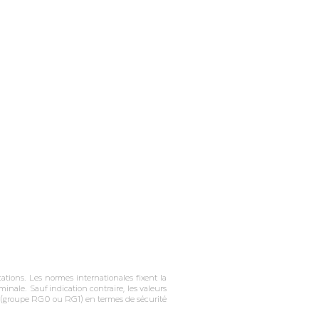
tions. Les normes internationales fixent la
inale. Sauf indication contraire, les valeurs
on (groupe RG0 ou RG1) en termes de sécurité