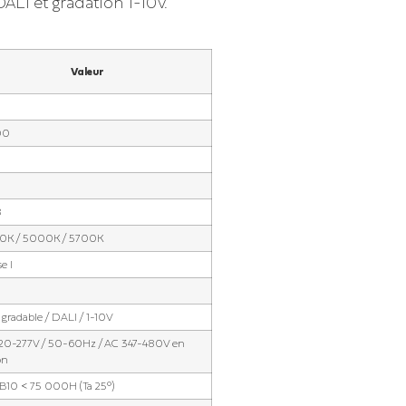
ALI et gradation 1-10V.
Valeur
00
8
0K / 5000K / 5700K
e I
gradable / DALI / 1-10V
20-277V / 50-60Hz / AC 347-480V en
on
10 < 75 000H (Ta 25°)