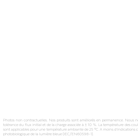
Photos non contractuelles. Nos produits sont améliorés en permanence. Nous nous 
tolérance du flux initial et de la charge associée à ± 10 %. La température des cou
sont applicables pour une température ambiante de 25 °C. A moins d’indications c
photobiologique de la lumière bleue (IEC/EN60598‐1).