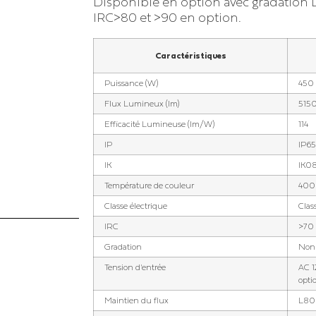
Disponible en option avec gradation D
Éclairage piscine
le
IRC>80 et >90 en option.
Éclairage parking extérieur
Éclairage patinoire
inique
Caractéristiques
Éclairage de salle de sport
Puissance (W)
450
Éclairage de boulodrome
Flux Lumineux (lm)
515
et de terrain de pétanque
Efficacité Lumineuse (lm/W)
114
Éclairage de carrière
IP
IP65
équestre
IK
IK0
Température de couleur
400
Éclairage de piste de
karting
Classe électrique
Class
IRC
>70
Gradation
Non 
Tension d'entrée
AC 1
opti
Maintien du flux
L80B