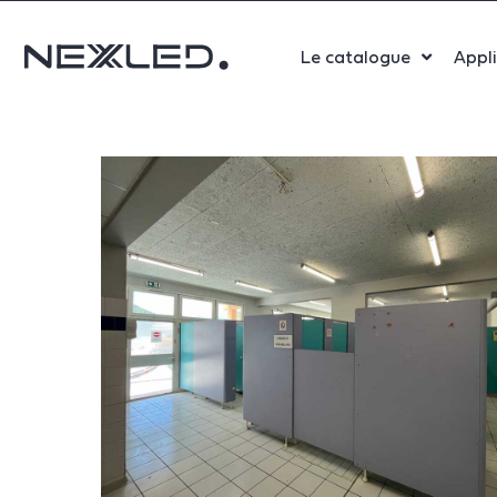
Le catalogue
Appl
Sport
Salle 
Bure
Indust
Santé
Maga
Centr
Parki
Aérop