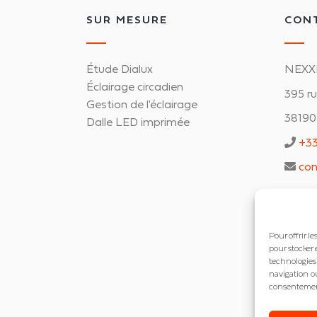
SUR MESURE
CON
Étude Dialux
NEXX
Éclairage circadien
395 r
Gestion de l'éclairage
38190 
Dalle LED imprimée
+33
con
Pour offrir l
pour stocker 
technologies
navigation ou
consentement 