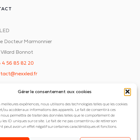
TACT
LED
ue Docteur Marmonnier
Villard Bonnot
 4 56 85 82 20
tact@nexxled.fr
Gérer le consentement aux cookies
es meilleures expériences, nous utilisons des technologies telles que les cookies
et/ou accéder aux informations des appareils. Le fait de consentir à ces
 nous permettra de traiter des données telles que le comportement de
 les ID uniques sur ce site. Le fait de ne pas consentir ou de retirer son
peut avoir un effet négatif sur certaines caractéristiques et fonctions.