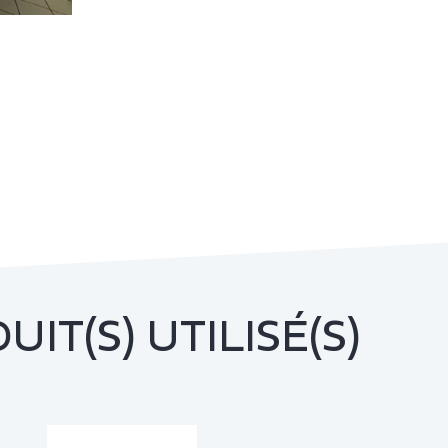
Éclairage piscine
le
Éclairage parking extérieur
Éclairage patinoire
inique
Éclairage de salle de sport
Éclairage de boulodrome
et de terrain de pétanque
Éclairage de carrière
équestre
Éclairage de piste de
karting
IT(S) UTILISÉ(S)