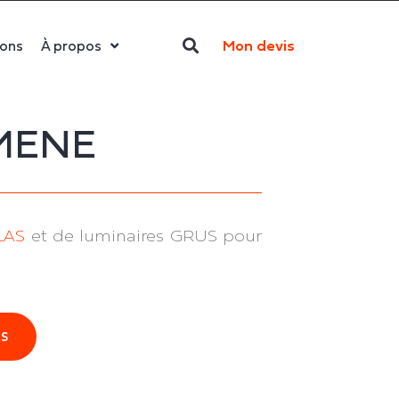
Mon devis
ions
À propos
Qui sommes-nous ?
La LED
MENE
Actualités
Politique RSE
Contact
LAS
et de luminaires GRUS pour
ÉS