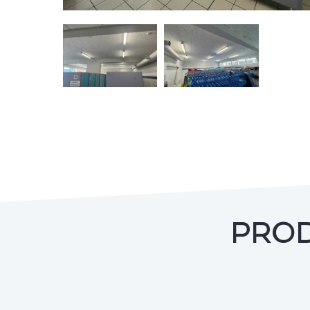
Vinico
Inact
PRODU