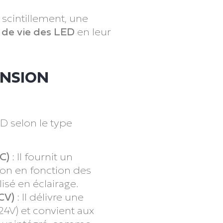
scintillement, une
 de vie des LED
en leur
ENSION
ED selon le type
C)
: Il fournit un
sion en fonction des
ilisé en éclairage.
CV)
: Il délivre une
24V) et convient aux