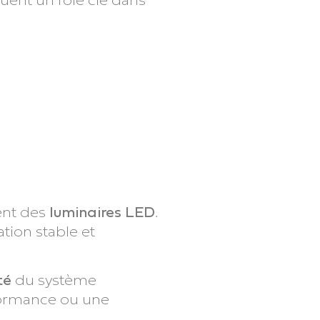
ent des
luminaires LED
.
ation stable et
té
du système
rformance ou une