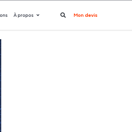
Mon devis
ions
À propos
Qui sommes-nous ?
La LED
Actualités
Politique RSE
Contact