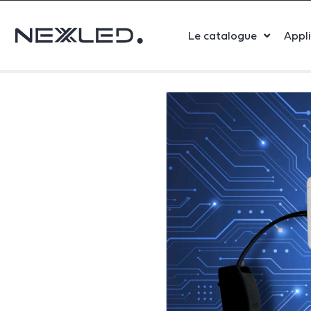
Le catalogue
Appl
Sport
Salle 
Bure
Indust
Santé
Maga
Centr
Parki
Aérop