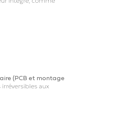
teur intégré, comme
naire (PCB et montage
irréversibles aux