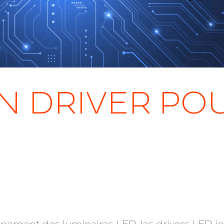
Éclairage piscine
le
Éclairage parking extérieur
Éclairage patinoire
inique
Éclairage de salle de sport
Éclairage de boulodrome
et de terrain de pétanque
UN DRIVER PO
Éclairage de carrière
équestre
Éclairage de piste de
karting
nement des luminaires LED, les drivers LED jo