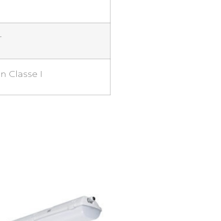
r
 Classe I