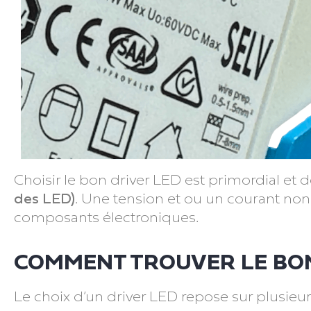
Choisir le bon driver LED est primordial et
des LED)
. Une tension et ou un courant no
composants électroniques.
COMMENT TROUVER LE BON
Le choix d’un driver LED repose sur plusieur