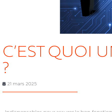
Vinico
Inact
C’EST QUOI 
?
21 mars 2025
Indispensables pour assurer le bon fonction