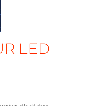
UR LED
uent un rôle clé dans