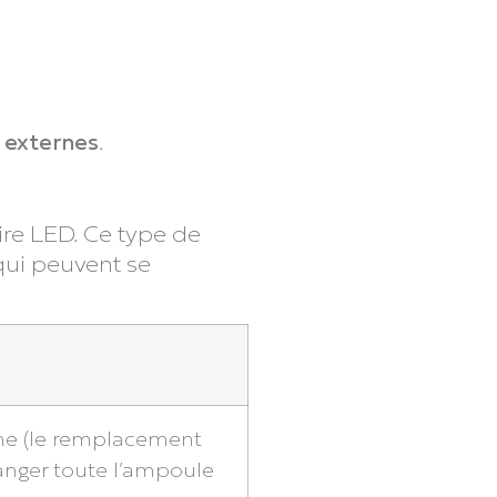
 externes
.
ire LED. Ce type de
 qui peuvent se
nne (le remplacement
anger toute l’ampoule