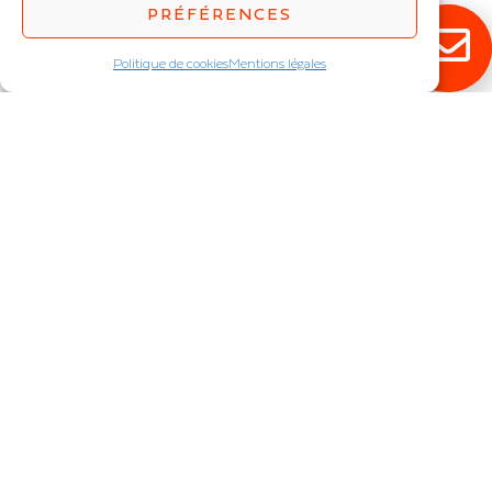
PRÉFÉRENCES
Politique de cookies
Mentions légales
RESTEZ ÉCLAIRÉ !
Abonnez-vous à notre newsletter pour
découvrir en exclusivité toutes nos
nouveautés.
JE M'INSCRIS