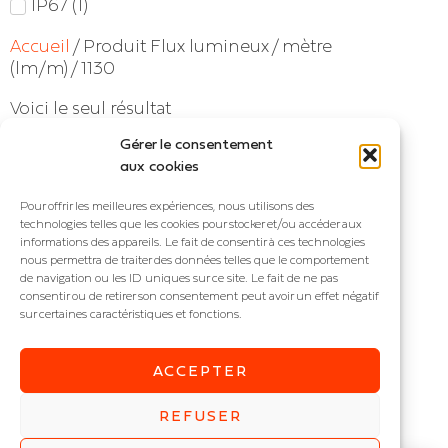
IP67
(
1
)
Accueil
/ Produit Flux lumineux / mètre
(lm/m) / 1130
Voici le seul résultat
Gérer le consentement
aux cookies
Pour offrir les meilleures expériences, nous utilisons des
technologies telles que les cookies pour stocker et/ou accéder aux
informations des appareils. Le fait de consentir à ces technologies
nous permettra de traiter des données telles que le comportement
de navigation ou les ID uniques sur ce site. Le fait de ne pas
consentir ou de retirer son consentement peut avoir un effet négatif
sur certaines caractéristiques et fonctions.
ACCEPTER
NOVA IP67 10
Ruban LED COB étanche
REFUSER
IP : IP67