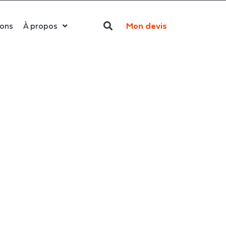
Mon devis
ions
À propos
Qui sommes-nous ?
La LED
Actualités
Politique RSE
Contact