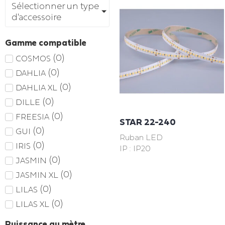
Sélectionner un type
d'accessoire
Gamme compatible
(
0
)
COSMOS
(
0
)
DAHLIA
(
0
)
DAHLIA XL
(
0
)
DILLE
(
0
)
FREESIA
STAR 22-240
(
0
)
GUI
Ruban LED
(
0
)
IRIS
IP : IP20
(
0
)
JASMIN
(
0
)
JASMIN XL
(
0
)
LILAS
(
0
)
LILAS XL
Puissance au mètre