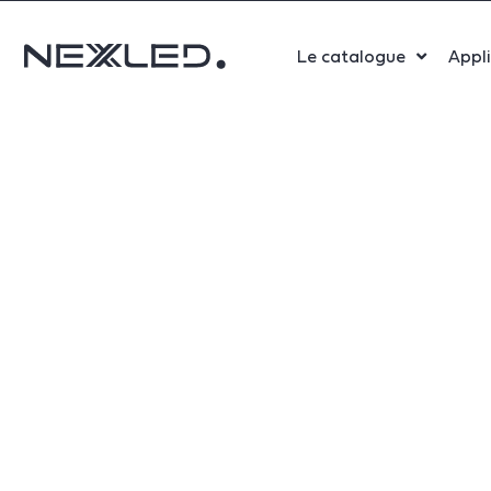
Le catalogue
Appl
Sport
Salle 
Bure
Indust
Santé
Maga
Centr
Parki
Aérop