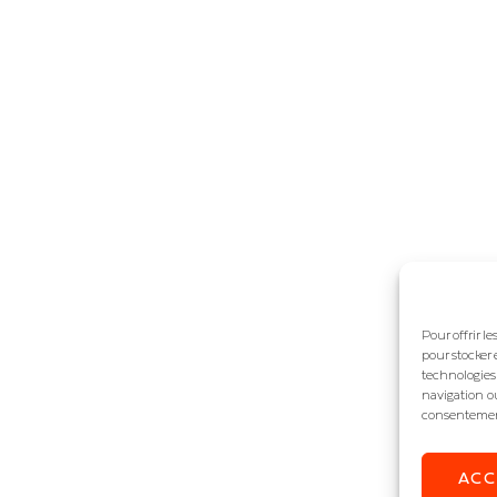
Pour offrir l
pour stocker 
technologies
navigation ou
consentement 
AC