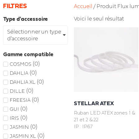
FILTRES
Accueil
/ Produit Flux lu
Voici le seul résultat
Type d'accessoire
Sélectionner un type
d'accessoire
Gamme compatible
(
0
)
COSMOS
(
0
)
DAHLIA
(
0
)
DAHLIA XL
(
0
)
DILLE
(
0
)
FREESIA
STELLAR ATEX
(
0
)
GUI
Ruban LED ATEX zones 1 &
(
0
)
IRIS
21 et 2 & 22
(
0
)
IP : IP67
JASMIN
(
0
)
JASMIN XL