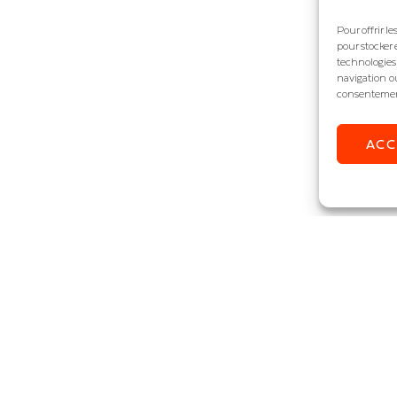
Pour offrir l
pour stocker 
technologies
navigation ou
consentement 
AC
STEZ ÉCLAIRÉ !