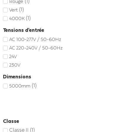
(
1
)
Rouge
(
1
)
Vert
(
1
)
4000K
Tensions d'entrée
AC 100-277V / 50-60Hz
AC 220-240V / 50-60Hz
24V
230V
Dimensions
(
1
)
5000mm
Classe
Classe II
(
1
)