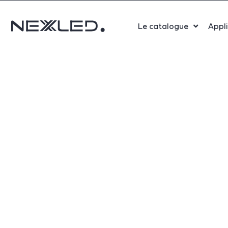
Le catalogue
Appl
Sport
Salle 
Bure
Indust
Santé
Maga
Centr
Parki
Aérop