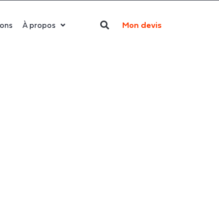
Mon devis
ions
À propos
Qui sommes-nous ?
La LED
Actualités
Politique RSE
Contact