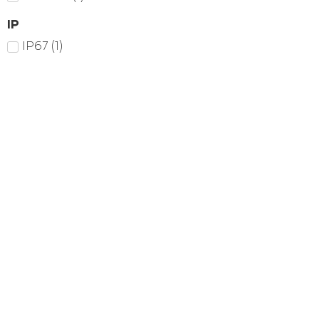
IP
IP67
(
1
)
RE