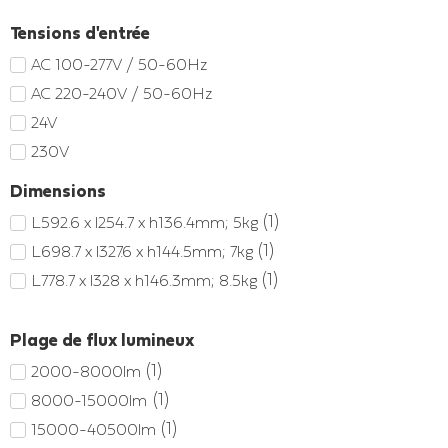
Tensions d'entrée
AC 100-277V / 50-60Hz
AC 220-240V / 50-60Hz
24V
230V
Dimensions
(
1
)
L592.6 x l254.7 x h136.4mm; 5kg
(
1
)
L698.7 x l327.6 x h144.5mm; 7kg
(
1
)
L778.7 x l328 x h146.3mm; 8.5kg
Plage de flux lumineux
(
1
)
2000-8000lm
(
1
)
8000-15000lm
(
1
)
15000-40500lm