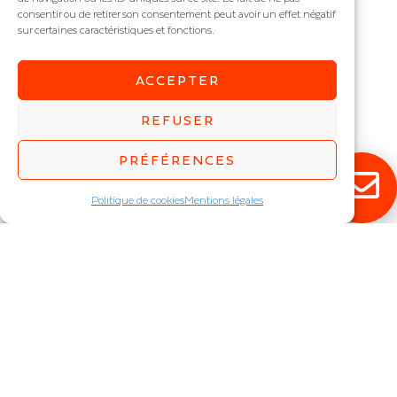
consentir ou de retirer son consentement peut avoir un effet négatif
sur certaines caractéristiques et fonctions.
ACCEPTER
LUMIS
REFUSER
Lanterne routière
IP : IP66
PRÉFÉRENCES
Puissance (W) :
30
,
50
,
60
,
80
,
100
,
120
,
150
,
180
,
200
,
Politique de cookies
Mentions légales
240
RESTEZ ÉCLAIRÉ !