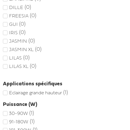
(
0
)
DILLE
(
0
)
FREESIA
(
0
)
GUI
(
0
)
IRIS
(
0
)
JASMIN
(
0
)
JASMIN XL
(
0
)
LILAS
(
0
)
LILAS XL
Applications spécifiques
(
1
)
Eclairage grande hauteur
Puissance (W)
(
1
)
30-90W
(
1
)
91-180W
(
1
)
181-300W