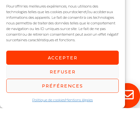
Voici le seul résultat
Pour offrir les meilleures expériences, nous utilisons des
technologies telles que les cookies pour stocker et/ou accéder aux
informations des appareils. Le fait de consentir à ces technologies
nous permettra de traiter des données telles que le comportement
de navigation ou les ID uniques sur ce site. Le fait de ne pas
consentir ou de retirer son consentement peut avoir un effet négatif
sur certaines caractéristiques et fonctions.
ACCEPTER
REFUSER
PRÉFÉRENCES
SPORLUX
Eclairage sportif IP : IP65
Politique de cookies
Mentions légales
Puissance (W) :
57
,
68
,
80
,
84
,
101
,
111
,
119
,
133
,
146
,
159
,
168
,
202
,
238