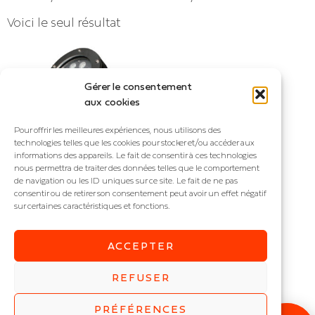
Voici le seul résultat
Gérer le consentement
aux cookies
Pour offrir les meilleures expériences, nous utilisons des
technologies telles que les cookies pour stocker et/ou accéder aux
informations des appareils. Le fait de consentir à ces technologies
nous permettra de traiter des données telles que le comportement
de navigation ou les ID uniques sur ce site. Le fait de ne pas
consentir ou de retirer son consentement peut avoir un effet négatif
sur certaines caractéristiques et fonctions.
WATER
Projecteur immergé
ACCEPTER
IP : IP68
Puissance (W) :
6
,
9
,
12
,
18
,
REFUSER
24
,
27
,
36
PRÉFÉRENCES