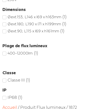
Dimensions
(
1
)
Øext.153; L146 x l69 x h163mm
(
1
)
Øext.180; L190 x l71 x h199mm
(
1
)
Øext.90; L115 x l69 x h161mm
Plage de flux lumineux
(
1
)
400-12000lm
Classe
Classe III
(
1
)
IP
IP68
(
1
)
Accueil
/ Produit Flux lumineux / 1872