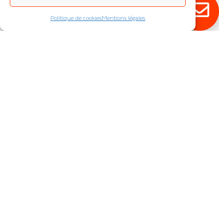
Politique de cookies
Mentions légales
RESTEZ ÉCLAIRÉ !
Abonnez-vous à notre newsletter pour
découvrir en exclusivité toutes nos
nouveautés.
JE M'INSCRIS