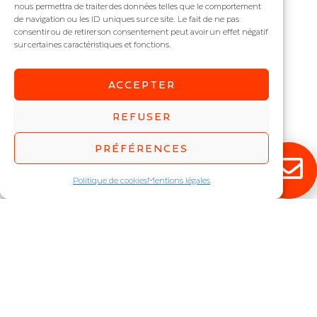
nous permettra de traiter des données telles que le comportement
de navigation ou les ID uniques sur ce site. Le fait de ne pas
consentir ou de retirer son consentement peut avoir un effet négatif
sur certaines caractéristiques et fonctions.
ACCEPTER
REFUSER
TANK
PRÉFÉRENCES
Luminaire ATEX zones 1 & 21
et 2 & 22 IP : IP66
Puissance (W) :
80
,
100
,
120
,
Politique de cookies
Mentions légales
160
,
200
,
240
,
320
,
400
,
480
RESTEZ ÉCLAIRÉ !