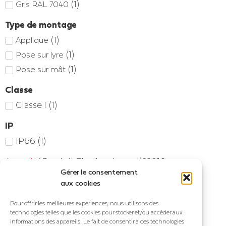
(
1
)
Gris RAL 7040
Type de montage
(
1
)
Applique
(
1
)
Pose sur lyre
(
1
)
Pose sur mât
Classe
Classe I
(
1
)
IP
IP66
(
1
)
Accueil
/ Produit Flux lumineux / 22910
Gérer le consentement
Voici le seul résultat
aux cookies
Pour offrir les meilleures expériences, nous utilisons des
technologies telles que les cookies pour stocker et/ou accéder aux
informations des appareils. Le fait de consentir à ces technologies