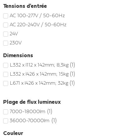
Tensions d'entrée
AC 100-277V / 50-60Hz
AC 220-240V / 50-60Hz
24V
230V
Dimensions
(
1
)
L332 x l112 x 142mm; 8,3kg
(
1
)
L332 x l426 x 142mm; 15kg
(
1
)
L671 x l426 x 142mm; 32kg
Plage de flux lumineux
(
1
)
7000-18000lm
(
1
)
36000-70000lm
Couleur