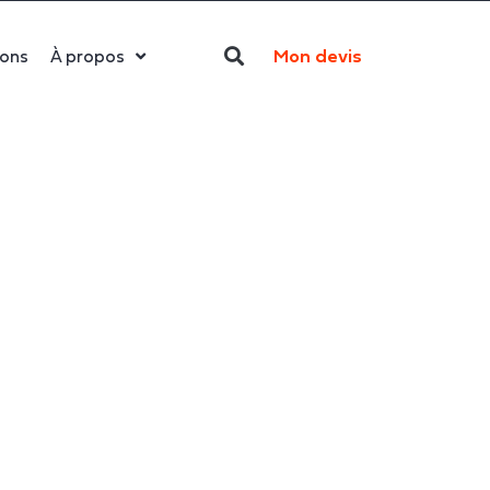
Mon devis
ions
À propos
Qui sommes-nous ?
La LED
Actualités
Politique RSE
Contact