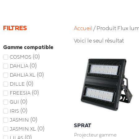
FILTRES
Accueil
/ Produit Flux lum
Voici le seul résultat
Gamme compatible
(
0
)
COSMOS
(
0
)
DAHLIA
(
0
)
DAHLIA XL
(
0
)
DILLE
(
0
)
FREESIA
(
0
)
GUI
(
0
)
IRIS
(
0
)
JASMIN
SPRAT
(
0
)
JASMIN XL
Projecteur gamme
(
0
)
LILAS