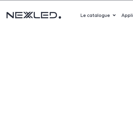
Le catalogue
Appl
Sport
Salle 
Bure
Indust
Santé
Maga
Centr
Parki
Aérop