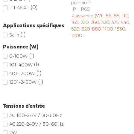
premium
(
0
)
LILAS XL
IP : IP65
Puissance (W) :
66
,
88
,
110
,
165
,
220
,
260
,
320
,
375
,
440
,
Applications spécifiques
520
,
620
,
880
,
1100
,
1350
,
(
1
)
Salin
1500
Puissance (W)
(
1
)
6-100W
(
1
)
101-400W
(
1
)
401-1200W
(
1
)
1201-2450W
Tensions d'entrée
AC 100-277V / 50-60Hz
AC 220-240V / 50-60Hz
24V