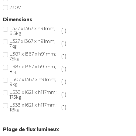
230V
Dimensions
L327 x l367 x h91mm;
(
1
)
6.5kg
L327 x l367 x h91mm;
(
1
)
7kg
L387 x l367 x h91mm;
(
1
)
7.5kg
L387 x l367 x h91mm;
(
1
)
8kg
L507 x l367 x h91mm;
(
1
)
9kg
L533 x l621 x h117mm;
(
1
)
17.5kg
L533 x l621 x h117mm;
(
1
)
18kg
L567 x l367 x h91mm;
(
1
)
10.5kg
Plage de flux lumineux
L593 x l621 x h117mm;
(
1
)
21.5kg