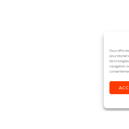
Pour offrir l
pour stocker 
technologies
navigation ou
consentement 
AC