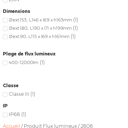
Dimensions
(
1
)
Øext.153; L146 x l69 x h163mm
(
1
)
Øext.180; L190 x l71 x h199mm
(
1
)
Øext.90; L115 x l69 x h161mm
Plage de flux lumineux
(
1
)
400-12000lm
Classe
Classe III
(
1
)
IP
IP68
(
1
)
Accueil
/ Produit Flux lumineux / 2808