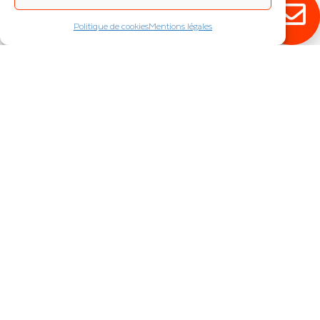
Politique de cookies
Mentions légales
RESTEZ ÉCLAIRÉ !
Abonnez-vous à notre newsletter pour
découvrir en exclusivité toutes nos
nouveautés.
JE M'INSCRIS