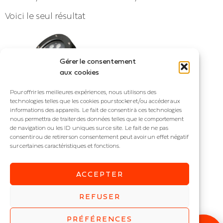
Voici le seul résultat
Gérer le consentement
aux cookies
Pour offrir les meilleures expériences, nous utilisons des
technologies telles que les cookies pour stocker et/ou accéder aux
informations des appareils. Le fait de consentir à ces technologies
nous permettra de traiter des données telles que le comportement
de navigation ou les ID uniques sur ce site. Le fait de ne pas
consentir ou de retirer son consentement peut avoir un effet négatif
sur certaines caractéristiques et fonctions.
WATER
Projecteur immergé
ACCEPTER
IP : IP68
Puissance (W) :
6
,
9
,
12
,
18
,
REFUSER
24
,
27
,
36
PRÉFÉRENCES