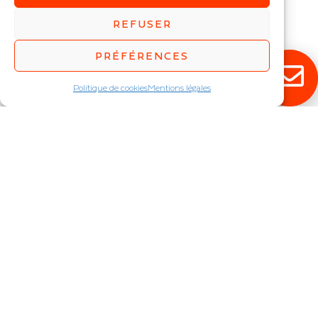
Projecteur
REFUSER
IP : IP65
Puissance (W) :
80
,
110
,
160
,
PRÉFÉRENCES
220
,
330
,
440
Politique de cookies
Mentions légales
RESTEZ ÉCLAIRÉ !
Abonnez-vous à notre newsletter pour
découvrir en exclusivité toutes nos
nouveautés.