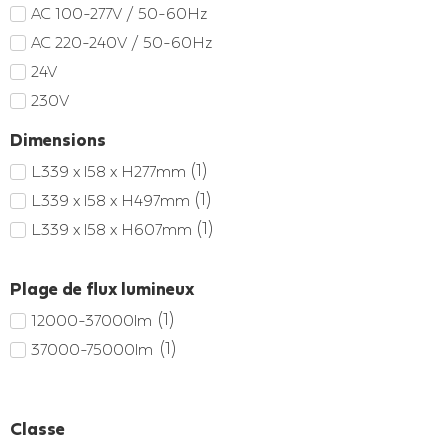
AC 100-277V / 50-60Hz
AC 220-240V / 50-60Hz
24V
230V
Dimensions
(
1
)
L339 x l58 x H277mm
(
1
)
L339 x l58 x H497mm
(
1
)
L339 x l58 x H607mm
Plage de flux lumineux
(
1
)
12000-37000lm
(
1
)
37000-75000lm
Classe