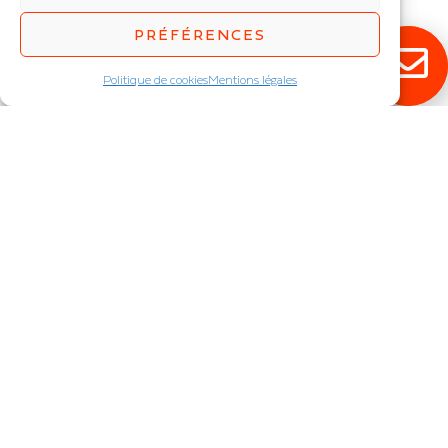
Puissance (W) :
9
,
15
,
30
,
37
PRÉFÉRENCES
Politique de cookies
Mentions légales
RESTEZ ÉCLAIRÉ !
Abonnez-vous à notre newsletter pour
découvrir en exclusivité toutes nos
nouveautés.