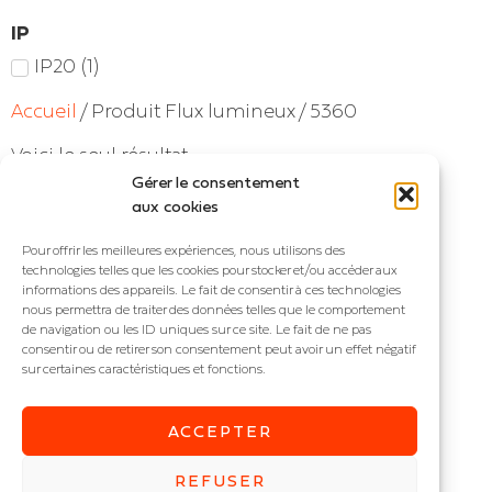
IP
IP20
(
1
)
Accueil
/ Produit Flux lumineux / 5360
Voici le seul résultat
Gérer le consentement
aux cookies
Pour offrir les meilleures expériences, nous utilisons des
technologies telles que les cookies pour stocker et/ou accéder aux
informations des appareils. Le fait de consentir à ces technologies
nous permettra de traiter des données telles que le comportement
de navigation ou les ID uniques sur ce site. Le fait de ne pas
consentir ou de retirer son consentement peut avoir un effet négatif
sur certaines caractéristiques et fonctions.
ACCEPTER
LINOLITE
REFUSER
Réglette saillie IP : IP20