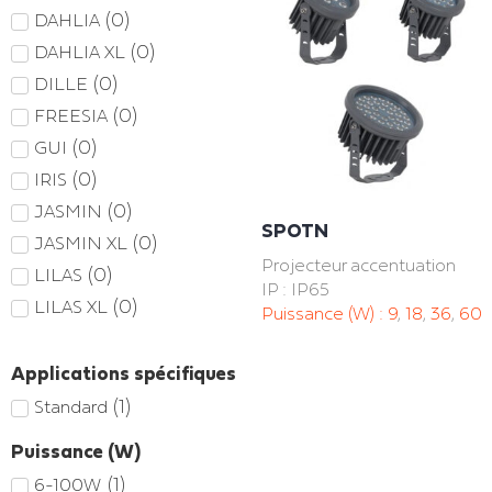
(
0
)
DAHLIA
(
0
)
DAHLIA XL
(
0
)
DILLE
(
0
)
FREESIA
(
0
)
GUI
(
0
)
IRIS
(
0
)
JASMIN
SPOTN
(
0
)
JASMIN XL
Projecteur accentuation
(
0
)
LILAS
IP : IP65
(
0
)
LILAS XL
Puissance (W) :
9
,
18
,
36
,
60
Applications spécifiques
(
1
)
Standard
Puissance (W)
(
1
)
6-100W