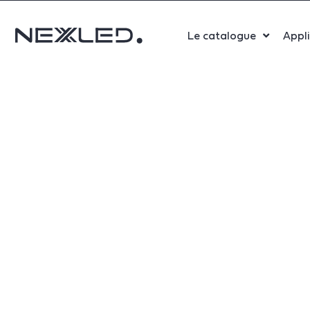
Le catalogue
Appl
Sport
Salle 
Bure
Indust
Santé
Maga
Centr
Parki
Aérop