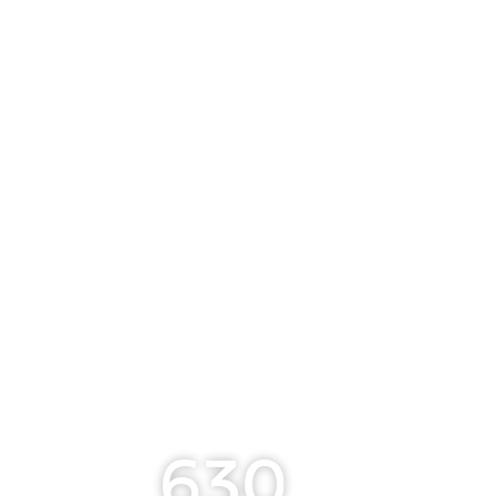
Vinico
Inact
630