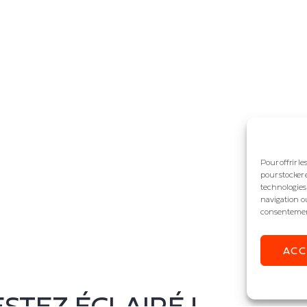
Pour offrir l
pour stocker 
technologies
navigation ou
consentement 
AC
STEZ ÉCLAIRÉ !