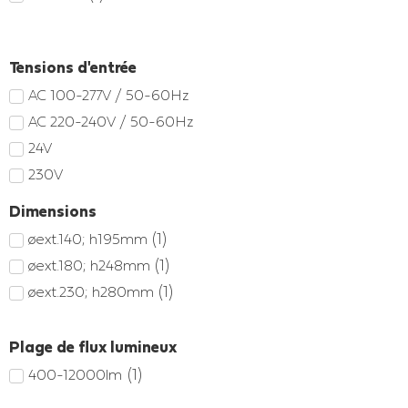
Tensions d'entrée
AC 100-277V / 50-60Hz
AC 220-240V / 50-60Hz
24V
230V
Dimensions
(
1
)
øext.140; h195mm
(
1
)
øext.180; h248mm
(
1
)
øext.230; h280mm
Plage de flux lumineux
(
1
)
400-12000lm