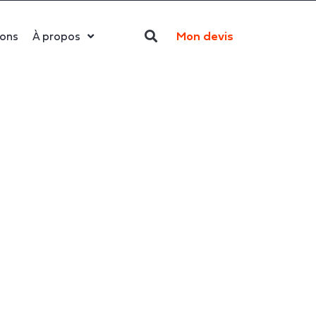
Mon devis
ions
À propos
Qui sommes-nous ?
La LED
Actualités
Politique RSE
Contact