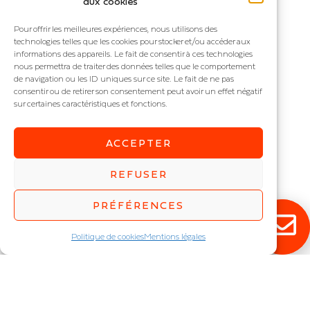
aux cookies
Voici le seul résultat
Pour offrir les meilleures expériences, nous utilisons des
technologies telles que les cookies pour stocker et/ou accéder aux
informations des appareils. Le fait de consentir à ces technologies
nous permettra de traiter des données telles que le comportement
de navigation ou les ID uniques sur ce site. Le fait de ne pas
consentir ou de retirer son consentement peut avoir un effet négatif
sur certaines caractéristiques et fonctions.
ACCEPTER
REFUSER
MAXALU MAX
PRÉFÉRENCES
Réglette industrielle haute
température 75°
Politique de cookies
Mentions légales
IP : IP66
Puissance (W) :
23
,
32
,
36
,
44
,
50
,
71