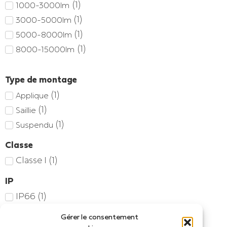
(
1
)
1000-3000lm
(
1
)
3000-5000lm
(
1
)
5000-8000lm
(
1
)
8000-15000lm
Type de montage
(
1
)
Applique
(
1
)
Saillie
(
1
)
Suspendu
Classe
Classe I
(
1
)
IP
IP66
(
1
)
Accueil
/ Produit Flux lumineux / 6520
Gérer le consentement