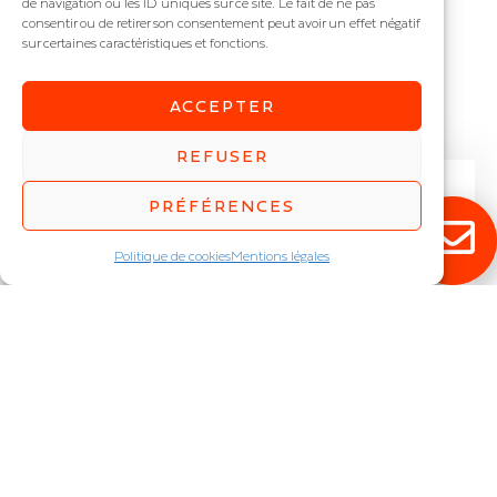
de navigation ou les ID uniques sur ce site. Le fait de ne pas
consentir ou de retirer son consentement peut avoir un effet négatif
sur certaines caractéristiques et fonctions.
Abonnez-vous à notre newsletter pour
découvrir en exclusivité toutes nos
nouveautés.
ACCEPTER
REFUSER
PRÉFÉRENCES
Politique de cookies
Mentions légales
JE M'INSCRIS