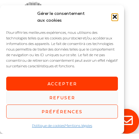
Gérer le consentement
aux cookies
Pour offrir les meilleures expériences, nous utilisons des
technologies telles que les cookies pour stocker et/ou accéder aux
informations des appareils. Le fait de consentir à ces technologies
nous permettra de traiter des données telles que le comportement
de navigation ou les ID uniques sur ce site. Le fait de ne pas
consentir ou de retirer son consentement peut avoir un effet négatif
DONIA
sur certaines caractéristiques et fonctions.
Downlight fixe
IP : IP20
ACCEPTER
Puissance (W) :
5
,
7
,
9
REFUSER
PRÉFÉRENCES
Politique de cookies
Mentions légales
RESTEZ ÉCLAIRÉ !