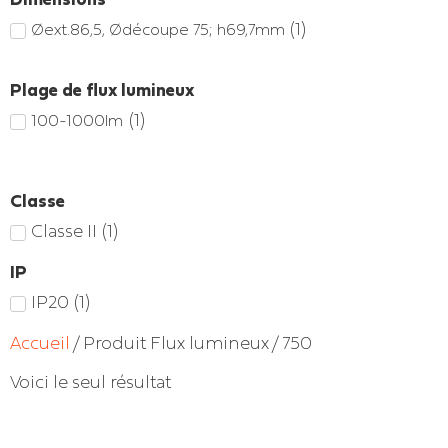
(
1
)
Øext.86,5, Ødécoupe 75; h69,7mm
Plage de flux lumineux
(
1
)
100-1000lm
Classe
Classe II
(
1
)
IP
IP20
(
1
)
Accueil
/ Produit Flux lumineux / 750
Voici le seul résultat