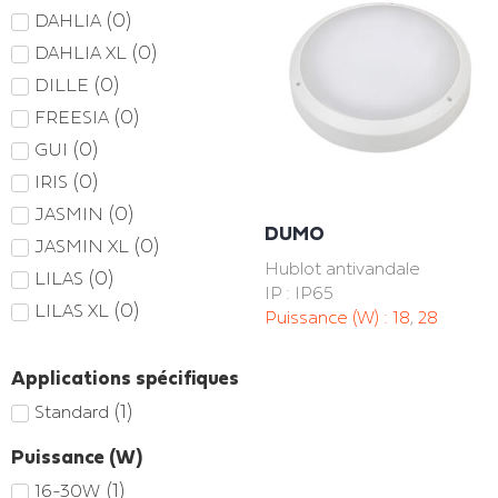
(
0
)
DAHLIA
(
0
)
DAHLIA XL
(
0
)
DILLE
(
0
)
FREESIA
(
0
)
GUI
(
0
)
IRIS
(
0
)
JASMIN
DUMO
(
0
)
JASMIN XL
Hublot antivandale
(
0
)
LILAS
IP : IP65
(
0
)
LILAS XL
Puissance (W) :
18
,
28
Applications spécifiques
(
1
)
Standard
Puissance (W)
(
1
)
16-30W