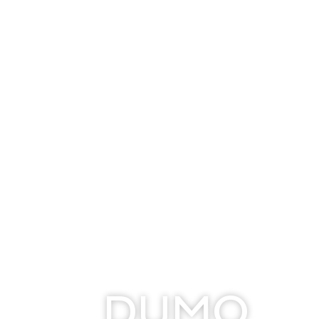
Vinico
Inact
DUMO