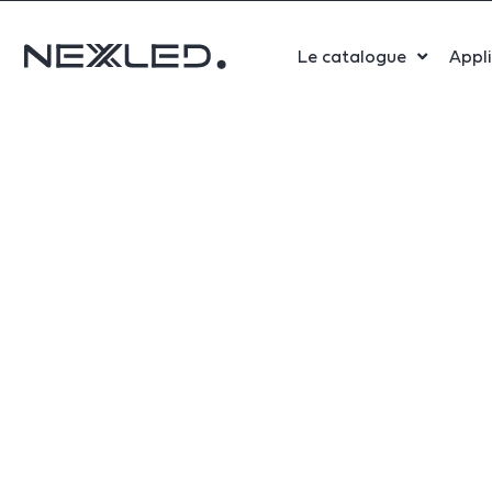
Le catalogue
Appl
Sport
Salle 
Bure
Indust
Santé
Maga
Centr
Parki
Aérop