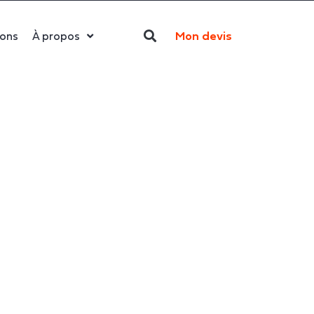
Mon devis
ions
À propos
Qui sommes-nous ?
La LED
Actualités
Politique RSE
Contact