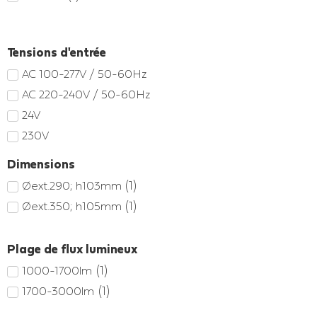
Tensions d'entrée
AC 100-277V / 50-60Hz
AC 220-240V / 50-60Hz
24V
230V
Dimensions
(
1
)
Øext.290; h103mm
(
1
)
Øext.350; h105mm
Plage de flux lumineux
(
1
)
1000-1700lm
(
1
)
1700-3000lm