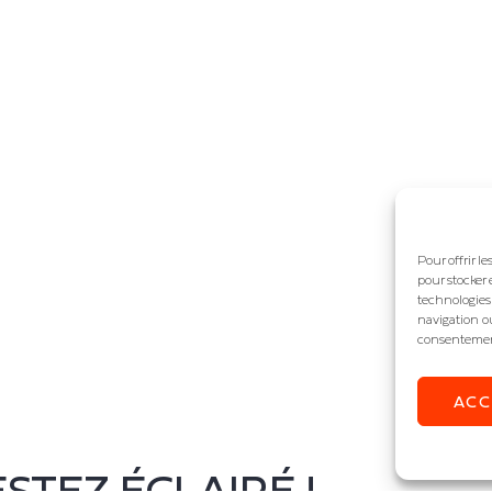
Pour offrir l
pour stocker 
technologies
navigation ou
consentement 
AC
STEZ ÉCLAIRÉ !