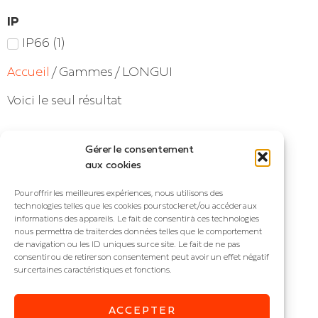
IP
IP66
(
1
)
Accueil
/ Gammes / LONGUI
Voici le seul résultat
Gérer le consentement
aux cookies
Pour offrir les meilleures expériences, nous utilisons des
technologies telles que les cookies pour stocker et/ou accéder aux
informations des appareils. Le fait de consentir à ces technologies
nous permettra de traiter des données telles que le comportement
de navigation ou les ID uniques sur ce site. Le fait de ne pas
consentir ou de retirer son consentement peut avoir un effet négatif
sur certaines caractéristiques et fonctions.
LONGUI
ACCEPTER
Réglette industrielle