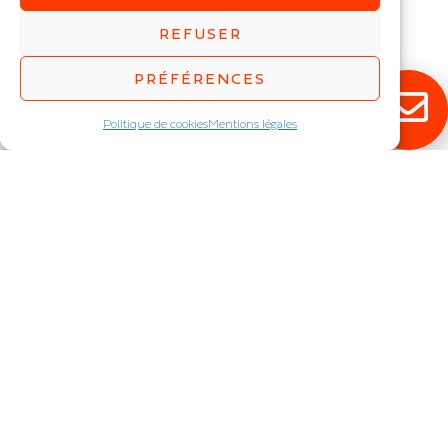
standard
REFUSER
IP : IP66
Puissance (W) :
18
,
24
,
36
,
PRÉFÉRENCES
42
,
55
Politique de cookies
Mentions légales
RESTEZ ÉCLAIRÉ !
Abonnez-vous à notre newsletter pour
découvrir en exclusivité toutes nos
nouveautés.