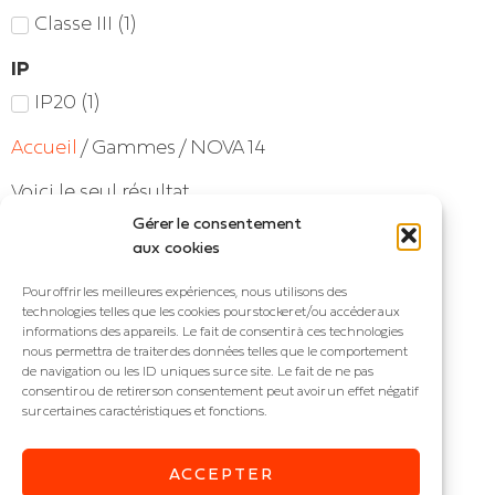
Classe III
(
1
)
IP
IP20
(
1
)
Accueil
/ Gammes / NOVA 14
Voici le seul résultat
Gérer le consentement
aux cookies
Pour offrir les meilleures expériences, nous utilisons des
technologies telles que les cookies pour stocker et/ou accéder aux
informations des appareils. Le fait de consentir à ces technologies
nous permettra de traiter des données telles que le comportement
de navigation ou les ID uniques sur ce site. Le fait de ne pas
consentir ou de retirer son consentement peut avoir un effet négatif
sur certaines caractéristiques et fonctions.
ACCEPTER
NOVA 14