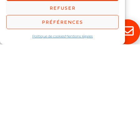
Ruban LED COB Mono /
REFUSER
RGB
IP : IP20
PRÉFÉRENCES
Politique de cookies
Mentions légales
RESTEZ ÉCLAIRÉ !
Abonnez-vous à notre newsletter pour
découvrir en exclusivité toutes nos
nouveautés.