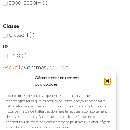
(
1
)
3000-6000lm
Classe
Classe II
(
1
)
IP
IP40
(
1
)
Accueil
/ Gammes / OPTICA
Gérer le consentement
Voici le seul résultat
aux cookies
Pour offrir les meilleures expériences, nous utilisons des
technologies telles que les cookies pour stocker et/ou accéder aux
informations des appareils. Le fait de consentir à ces technologies
nous permettra de traiter des données telles que le comportement
de navigation ou les ID uniques sur ce site. Le fait de ne pas
consentir ou de retirer son consentement peut avoir un effet négatif
sur certaines caractéristiques et fonctions.