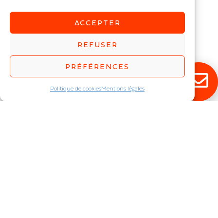
ACCEPTER
REFUSER
OPTICA
Dalle LED faible
PRÉFÉRENCES
éblouissement IP : IP40
Puissance (W) :
30
,
40
,
60
Politique de cookies
Mentions légales
RESTEZ ÉCLAIRÉ !
Abonnez-vous à notre newsletter pour
découvrir en exclusivité toutes nos