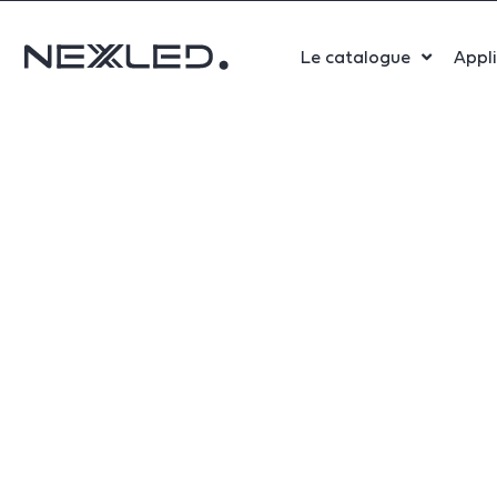
Le catalogue
Appl
Sport
Salle 
Bure
Indust
Santé
Maga
Centr
Parki
Aérop