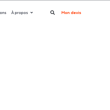
Mon devis
ions
À propos
Qui sommes-nous ?
La LED
Actualités
Politique RSE
Contact