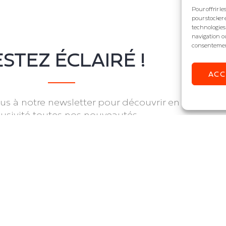
Pour offrir l
pour stocker 
technologies
navigation ou
consentement 
STEZ ÉCLAIRÉ !
AC
s à notre newsletter pour découvrir en
lusivité toutes nos nouveautés.
JE M'INSCRIS