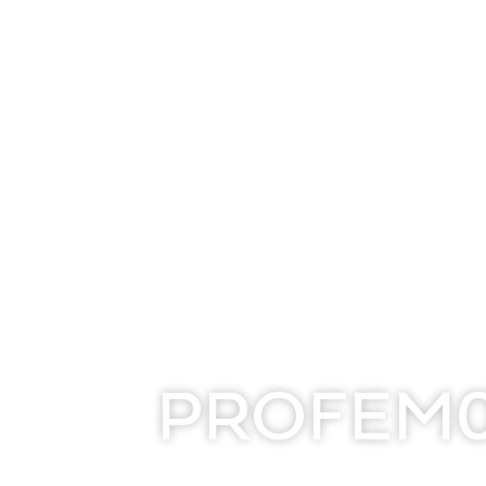
Vinico
Inact
PROFEM0