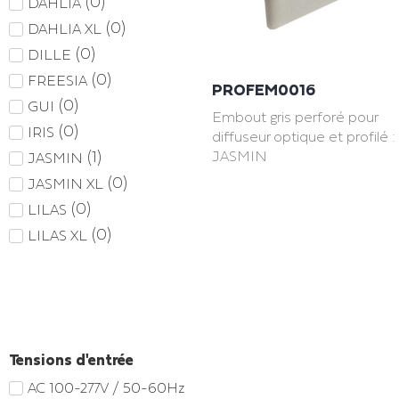
(
0
)
DAHLIA
(
0
)
DAHLIA XL
(
0
)
DILLE
(
0
)
FREESIA
PROFEM0016
(
0
)
GUI
Embout gris perforé pour
(
0
)
IRIS
diffuseur optique et profilé :
(
1
)
JASMIN
JASMIN
(
0
)
JASMIN XL
(
0
)
LILAS
(
0
)
LILAS XL
Tensions d'entrée
AC 100-277V / 50-60Hz