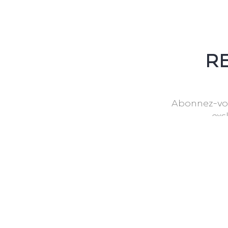
RE
Abonnez-vou
exc