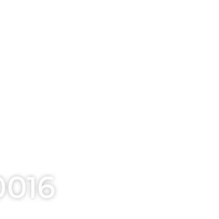
Éclairage piscine
le
Éclairage parking extérieur
Éclairage patinoire
inique
Éclairage de salle de sport
Éclairage de boulodrome
et de terrain de pétanque
Éclairage de carrière
équestre
Éclairage de piste de
karting
016