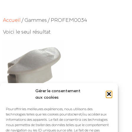
Accueil
/ Gammes / PROFEM0034
Voici le seul résultat
Gérer le consentement
aux cookies
Pour offrir les meilleures expériences, nous utilisons des
PROFEM0034
technologies telles que les cookies pour stocker et/ou accéder aux
Embout blanc pour
informations des appareils. Le fait de consentir à ces technologies
nous permettra de traiter des données telles que le comportement
diffuseur optique et profilé
de navigation ou les ID uniques sur ce site. Le fait de ne pas