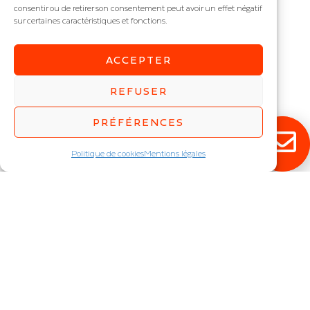
: LILAS
consentir ou de retirer son consentement peut avoir un effet négatif
sur certaines caractéristiques et fonctions.
ACCEPTER
REFUSER
RESTEZ ÉCLAIRÉ !
PRÉFÉRENCES
Politique de cookies
Mentions légales
Abonnez-vous à notre newsletter pour
découvrir en exclusivité toutes nos
nouveautés.
JE M'INSCRIS