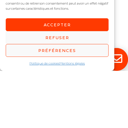
COSMOS
consentir ou de retirer son consentement peut avoir un effet négatif
sur certaines caractéristiques et fonctions.
ACCEPTER
REFUSER
RESTEZ ÉCLAIRÉ !
PRÉFÉRENCES
Politique de cookies
Mentions légales
Abonnez-vous à notre newsletter pour
découvrir en exclusivité toutes nos
nouveautés.
JE M'INSCRIS