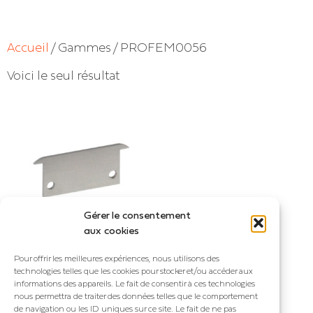
Accueil
/ Gammes / PROFEM0056
Voici le seul résultat
Gérer le consentement
aux cookies
Pour offrir les meilleures expériences, nous utilisons des
PROFEM0056
technologies telles que les cookies pour stocker et/ou accéder aux
Embout en aluminium
informations des appareils. Le fait de consentir à ces technologies
nous permettra de traiter des données telles que le comportement
perforé pour profilé :
de navigation ou les ID uniques sur ce site. Le fait de ne pas